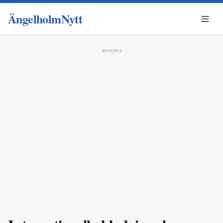
ÄngelholmNytt
ANNONS