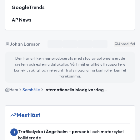
GoogleTrends
AP News
Johan Larsson
Anmäl fel
Den här artikeln har producerats med stöd av automatiserade
system och externa datakällor. Vårt mål är alltid att rapportera
korrekt, sakligt och relevant. Trots noggranna kontroller kan fel
förekomma.
Hem
Samhälle
Internationella blodgivardagen uppmärksammas – så blir söndagen i Ängelholm
Mest läst
Trafikolycka i Ängelholm – personbil och motorcykel
1
kolliderade