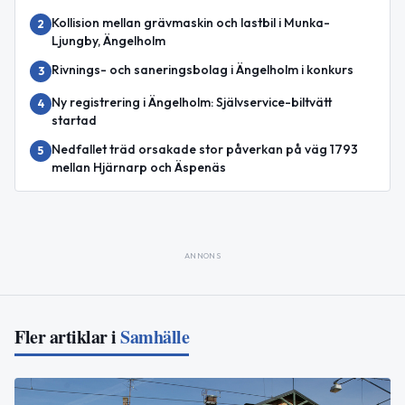
Kollision mellan grävmaskin och lastbil i Munka-
2
Ljungby, Ängelholm
Rivnings- och saneringsbolag i Ängelholm i konkurs
3
Ny registrering i Ängelholm: Självservice-biltvätt
4
startad
Nedfallet träd orsakade stor påverkan på väg 1793
5
mellan Hjärnarp och Äspenäs
ANNONS
Fler artiklar i
Samhälle