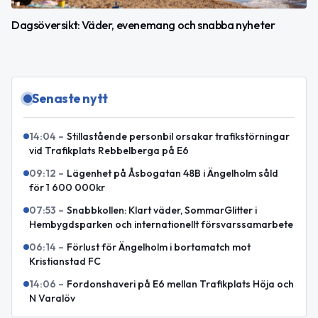
Dagsöversikt: Väder, evenemang och snabba nyheter
Senaste nytt
14:04
–
Stillastående personbil orsakar trafikstörningar
vid Trafikplats Rebbelberga på E6
09:12
–
Lägenhet på Åsbogatan 48B i Ängelholm såld
för 1 600 000kr
07:53
–
Snabbkollen: Klart väder, SommarGlitter i
Hembygdsparken och internationellt försvarssamarbete
06:14
–
Förlust för Ängelholm i bortamatch mot
Kristianstad FC
14:06
–
Fordonshaveri på E6 mellan Trafikplats Höja och
N Varalöv