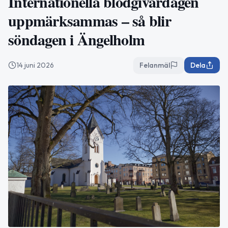
Internationella blodgivardagen
uppmärksammas – så blir
söndagen i Ängelholm
14 juni 2026
Felanmäl
Dela