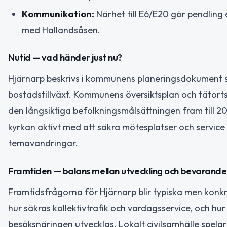
Kommunikation:
Närhet till E6/E20 gör pendling
med Hallandsåsen.
Nutid — vad händer just nu?
Hjärnarp beskrivs i kommunens planeringsdokument so
bostadstillväxt. Kommunens översiktsplan och tätortspl
den långsiktiga befolkningsmålsättningen fram till 2
kyrkan aktivt med att säkra mötesplatser och servic
temavandringar.
Framtiden — balans mellan utveckling och bevarande
Framtidsfrågorna för Hjärnarp blir typiska men konk
hur säkras kollektivtrafik och vardagsservice, och h
besöksnäringen utvecklas. Lokalt civilsamhälle spela