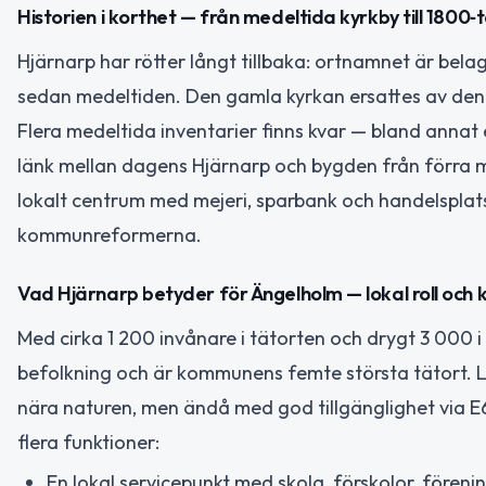
Historien i korthet — från medeltida kyrkby till 1800‑
Hjärnarp har rötter långt tillbaka: ortnamnet är bela
sedan medeltiden. Den gamla kyrkan ersattes av den 
Flera medeltida inventarier finns kvar — bland annat
länk mellan dagens Hjärnarp och bygden från förra mil
lokalt centrum med mejeri, sparbank och handelsplat
kommunreformerna.
Vad Hjärnarp betyder för Ängelholm — lokal roll och ko
Med cirka 1 200 invånare i tätorten och drygt 3 000
befolkning och är kommunens femte största tätort. Lä
nära naturen, men ändå med god tillgänglighet via E
flera funktioner:
En lokal servicepunkt med skola, förskolor, fören