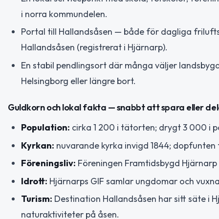
i norra kommundelen.
Portal till Hallandsåsen — både för dagliga friluf
Hallandsåsen (registrerat i Hjärnarp).
En stabil pendlingsort där många väljer landsbygd
Helsingborg eller längre bort.
Guldkorn och lokal fakta — snabbt att spara eller de
Population:
cirka 1 200 i tätorten; drygt 3 000 i 
Kyrkan:
nuvarande kyrka invigd 1844; dopfunten f
Föreningsliv:
Föreningen Framtidsbygd Hjärnarp 
Idrott:
Hjärnarps GIF samlar ungdomar och vuxna kr
Turism:
Destination Hallandsåsen har sitt säte i
naturaktiviteter på åsen.