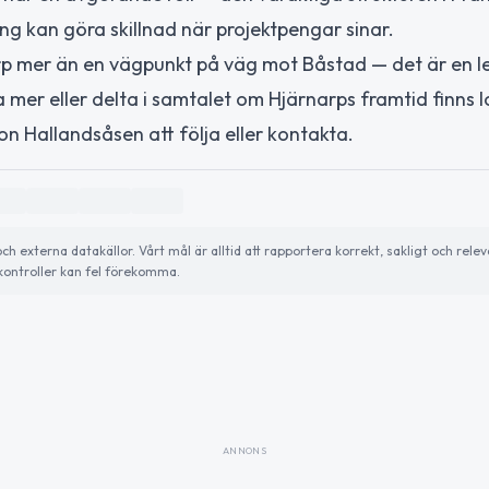
g kan göra skillnad när projektpengar sinar.
narp mer än en vägpunkt på väg mot Båstad — det är en 
a mer eller delta i samtalet om Hjärnarps framtid finns 
n Hallandsåsen att följa eller kontakta.
externa datakällor. Vårt mål är alltid att rapportera korrekt, sakligt och relev
ontroller kan fel förekomma.
ANNONS