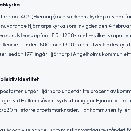
talskyrka
gt redan 1406 (Hiernarp) och socknens kyrkoplats har fu
nuvarande Hjärnarps kyrka som invigdes den 4 februar
 en sandstensdopfunt från 1200‑talet — vilket skapar en
lenniet. Under 1800‑ och 1900‑talen utvecklades kyrkbyn
ser; sedan 1971 ingår Hjärnarp i Ängelholms kommun eft
llektiv identitet
 i postorten utgör Hjärnarp ungefär tre procent av kom
get vid Hallandsåsens sydsluttning gör Hjärnarp strate
6/E20 till större arbetsmarknader. För kommunen fyller
ingsliv och viss handel, som minskar vardagsavståndet 