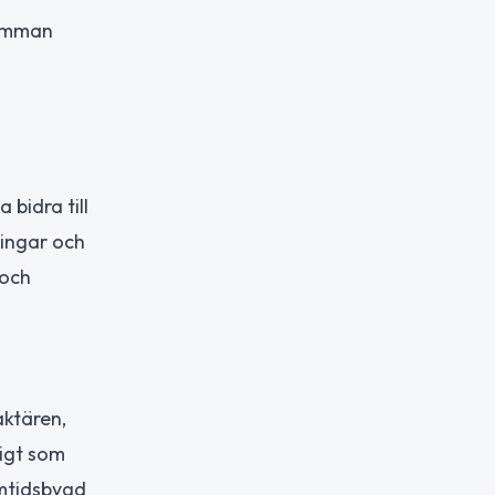
samman
 bidra till
ningar och
 och
aktären,
digt som
amtidsbygd