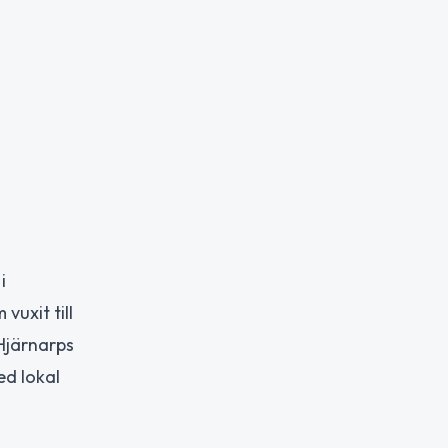
i
vuxit till
Hjärnarps
ed lokal