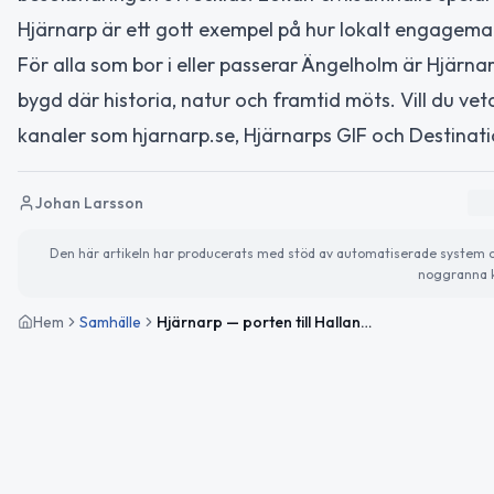
Hjärnarp är ett gott exempel på hur lokalt engageman
För alla som bor i eller passerar Ängelholm är Hjär
bygd där historia, natur och framtid möts. Vill du vet
kanaler som hjarnarp.se, Hjärnarps GIF och Destinatio
Johan Larsson
Den här artikeln har producerats med stöd av automatiserade system och 
noggranna k
Hem
Samhälle
Hjärnarp — porten till Hallandsåsen och en levande bygd