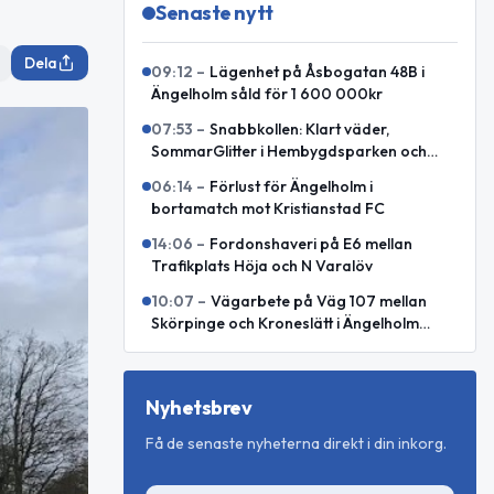
Senaste nytt
Dela
09:12
–
Lägenhet på Åsbogatan 48B i
Ängelholm såld för 1 600 000kr
07:53
–
Snabbkollen: Klart väder,
SommarGlitter i Hembygdsparken och
internationellt försvarssamarbete
06:14
–
Förlust för Ängelholm i
bortamatch mot Kristianstad FC
14:06
–
Fordonshaveri på E6 mellan
Trafikplats Höja och N Varalöv
10:07
–
Vägarbete på Väg 107 mellan
Skörpinge och Kroneslätt i Ängelholm
avslutat
Nyhetsbrev
Få de senaste nyheterna direkt i din inkorg.