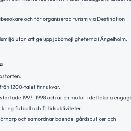
tsbesökare och för organiserad turism via Destination
smiljö utan att ge upp jobbmöjligheterna i Ängelholm,
la
postorten.
rån 1200‑talet finns kvar.
startade 1997–1998 och är en motor i det lokala enga
ing fotboll och fritidsaktiviteter.
 Hjärnarp och samordnar boende, gårdsbutiker och