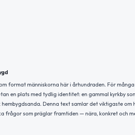
bygd
t som format människorna här i århundraden. För många 
an en plats med tydlig identitet: en gammal kyrkby som 
k hembygdsanda. Denna text samlar det viktigaste om 
lka frågor som präglar framtiden — nära, konkret och m