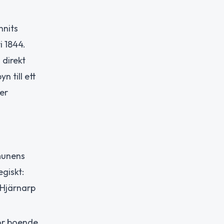
nnits
i 1844.
 direkt
 till ett
er
munens
giskt:
 Hjärnarp
för boende