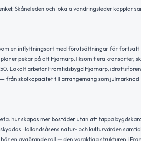
 enkel; Skåneleden och lokala vandringsleder kopplar 
m en inflyttningsort med förutsättningar för fortsatt
aner pekar på att Hjärnarp, liksom flera kransorter, ska
050. Lokalt arbetar Framtidsbygd Hjärnarp, idrottsföre
e — från skolkapacitet till arrangemang som julmarknad
reta: hur skapas mer bostäder utan att tappa bygdskar
ur skyddas Hallandsåsens natur- och kulturvärden samti
r här en avgörande roll — den varaktiga strukturen i Fr