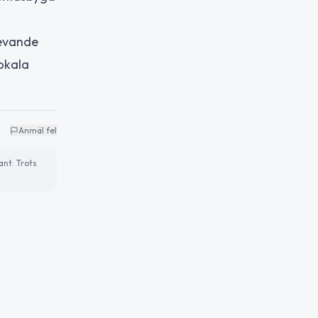
levande
lokala
Anmäl fel
ant. Trots