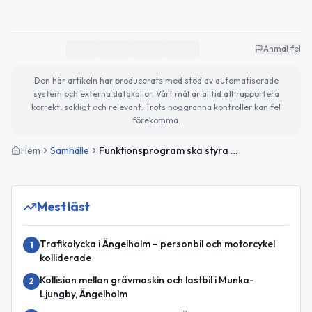
Anmäl fel
Den här artikeln har producerats med stöd av automatiserade
system och externa datakällor. Vårt mål är alltid att rapportera
korrekt, sakligt och relevant. Trots noggranna kontroller kan fel
förekomma.
Hem
Samhälle
Funktionsprogram ska styra vuxenutbildningens lokaler i Ängelholm
Mest läst
Trafikolycka i Ängelholm – personbil och motorcykel
1
kolliderade
Kollision mellan grävmaskin och lastbil i Munka-
2
Ljungby, Ängelholm