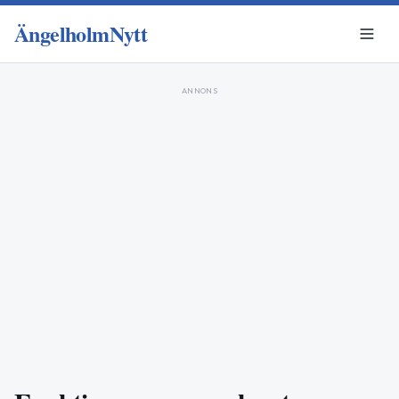
ÄngelholmNytt
ANNONS