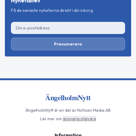
Nyhetsbrev
Få de senaste nyheterna direkt i din inkorg.
Prenumerera
ÄngelholmNytt
ÄngelholmNytt
är en del av Notisen Media AB
Läs mer om
ansvarig utgivare
Information