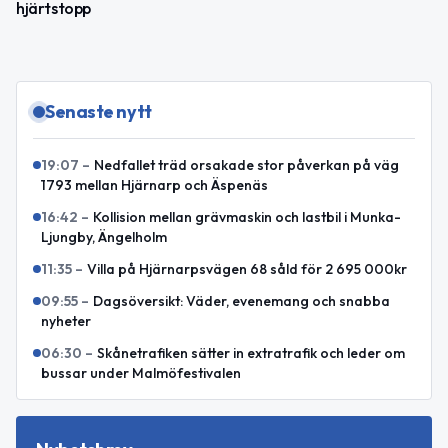
hjärtstopp
Senaste nytt
19:07
–
Nedfallet träd orsakade stor påverkan på väg
1793 mellan Hjärnarp och Äspenäs
16:42
–
Kollision mellan grävmaskin och lastbil i Munka-
Ljungby, Ängelholm
11:35
–
Villa på Hjärnarpsvägen 68 såld för 2 695 000kr
09:55
–
Dagsöversikt: Väder, evenemang och snabba
nyheter
06:30
–
Skånetrafiken sätter in extratrafik och leder om
bussar under Malmöfestivalen