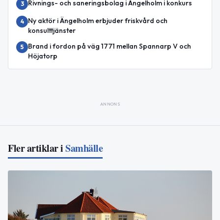
Rivnings- och saneringsbolag i Ängelholm i konkurs
3
Ny aktör i Ängelholm erbjuder friskvård och
4
konsulttjänster
Brand i fordon på väg 1771 mellan Spannarp V och
5
Höjatorp
ANNONS
Fler artiklar i
Samhälle