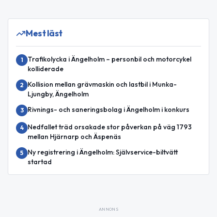
Mest läst
Trafikolycka i Ängelholm – personbil och motorcykel
1
kolliderade
Kollision mellan grävmaskin och lastbil i Munka-
2
Ljungby, Ängelholm
Rivnings- och saneringsbolag i Ängelholm i konkurs
3
Nedfallet träd orsakade stor påverkan på väg 1793
4
mellan Hjärnarp och Äspenäs
Ny registrering i Ängelholm: Självservice-biltvätt
5
startad
ANNONS