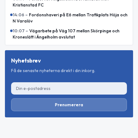
Kristianstad FC
14:06
–
Fordonshaveri på E6 mellan Trafikplats Höja och
N Varalöv
10:07
–
Vägarbete på Väg 107 mellan Skörpinge och
Kroneslätt i Ängelholm avslutat
Nyhetsbrev
Få de senaste nyheterna direkt i din inkorg.
Prenumerera