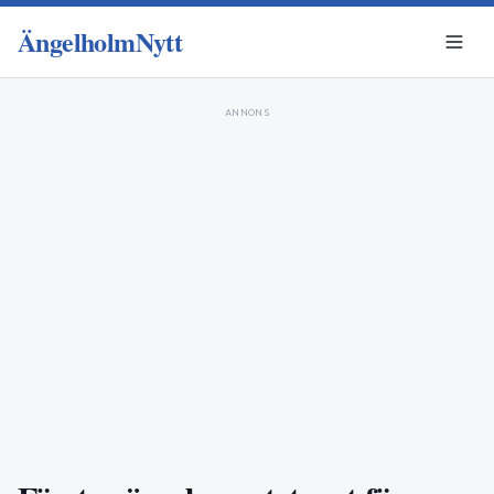
ÄngelholmNytt
ANNONS