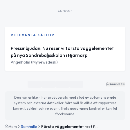
ANNONS
RELEVANTA KÄLLOR
Pressinbjudan: Nu reser vi första väggelementet
på nya Söndrebaljsskolan i Hjärnarp
Ängelholm (Mynewsdesk)
Anmäl fel
Den här artikeln har producerats med stöd av automatiserade
system och externa datakällor. Vårt mål är alltid att rapportera
korrekt, sakligt och relevant. Trots noggranna kontroller kan fel
förekomma.
Hem
Samhälle
Första väggelementet rest för nya Söndrebaljsskolan i Hjärnarp