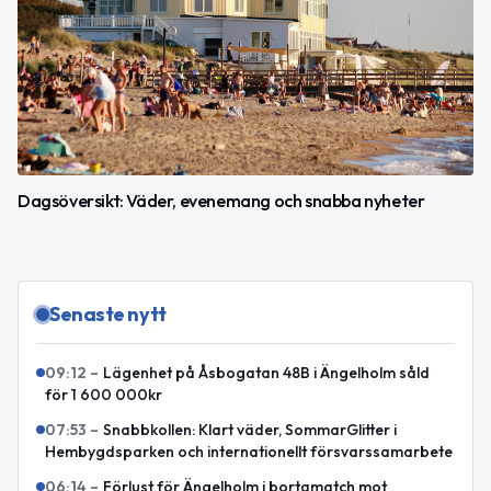
Dagsöversikt: Väder, evenemang och snabba nyheter
Senaste nytt
09:12
–
Lägenhet på Åsbogatan 48B i Ängelholm såld
för 1 600 000kr
07:53
–
Snabbkollen: Klart väder, SommarGlitter i
Hembygdsparken och internationellt försvarssamarbete
06:14
–
Förlust för Ängelholm i bortamatch mot