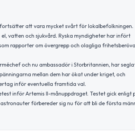
 fortsätter att vara mycket svårt för lokalbefolkningen
å el, vatten och sjukvård. Ryska myndigheter har infört
t som rapporter om övergrepp och olagliga frihetsberö
 arméchef och nu ambassadör i Storbritannien, har segl
. Spänningarna mellan dem har ökat under kriget, och
ertag inför eventuella framtida val.
st inför Artemis II-månuppdraget. Testet gick enligt 
 astronauter förbereder sig nu för att bli de första mä