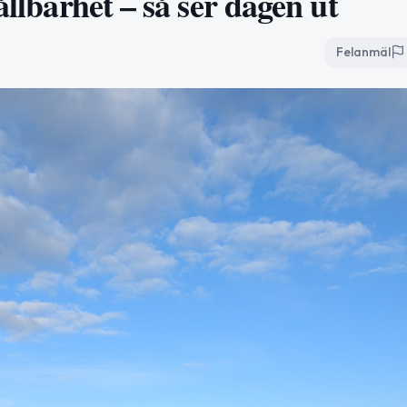
ållbarhet – så ser dagen ut
Felanmäl