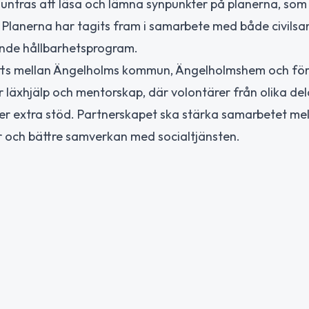
tras att läsa och lämna synpunkter på planerna, som sy
 Planerna har tagits fram i samarbete med både civilsa
ande hållbarhetsprogram.
inletts mellan Ängelholms kommun, Ängelholmshem och fö
för läxhjälp och mentorskap, där volontärer från olika del
er extra stöd. Partnerskapet ska stärka samarbetet mel
ar och bättre samverkan med socialtjänsten.