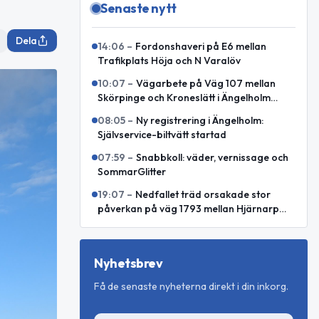
Senaste nytt
Dela
14:06
–
Fordonshaveri på E6 mellan
Trafikplats Höja och N Varalöv
10:07
–
Vägarbete på Väg 107 mellan
Skörpinge och Kroneslätt i Ängelholm
avslutat
08:05
–
Ny registrering i Ängelholm:
Självservice-biltvätt startad
07:59
–
Snabbkoll: väder, vernissage och
SommarGlitter
19:07
–
Nedfallet träd orsakade stor
påverkan på väg 1793 mellan Hjärnarp
och Äspenäs
Nyhetsbrev
Få de senaste nyheterna direkt i din inkorg.