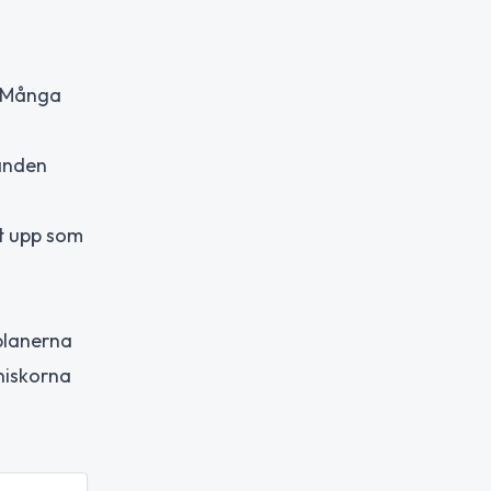
. Många
vanden
at upp som
planerna
nniskorna