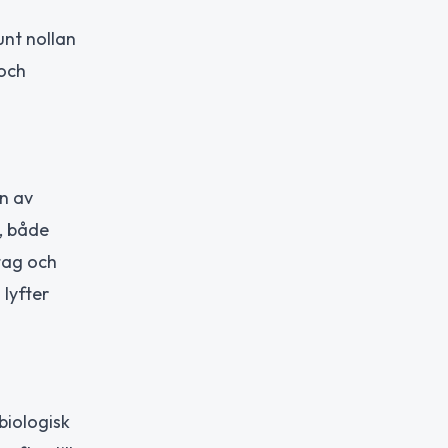
unt nollan
 och
en av
g, både
tag och
 lyfter
biologisk