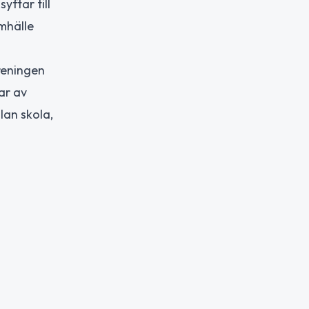
ftar till
mhälle
reningen
ar av
lan skola,