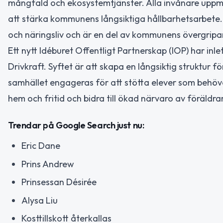
mångfald och ekosystemtjänster. Alla invånare uppmun
att stärka kommunens långsiktiga hållbarhetsarbete.
och näringsliv och är en del av kommunens övergrip
Ett nytt Idéburet Offentligt Partnerskap (IOP) har 
Drivkraft. Syftet är att skapa en långsiktig struktur 
samhället engageras för att stötta elever som behöv
hem och fritid och bidra till ökad närvaro av föräldr
Trendar på Google Search just nu:
Eric Dane
Prins Andrew
Prinsessan Désirée
Alysa Liu
Kosttillskott återkallas