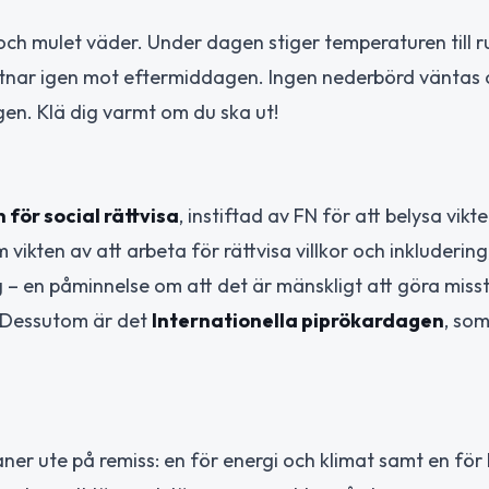
ch mulet väder. Under dagen stiger temperaturen till r
 tätnar igen mot eftermiddagen. Ingen nederbörd väntas
gen. Klä dig varmt om du ska ut!
för social rättvisa
, instiftad av FN för att belysa vikt
vikten av att arbeta för rättvisa villkor och inkluderin
g – en påminnelse om att det är mänskligt att göra miss
. Dessutom är det
Internationella piprökardagen
, som
er ute på remiss: en för energi och klimat samt en för 