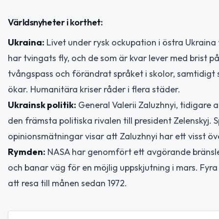
Världsnyheter i korthet:
Ukraina:
Livet under rysk ockupation i östra Ukraina
har tvingats fly, och de som är kvar lever med brist p
tvångspass och förändrat språket i skolor, samtidig
ökar. Humanitära kriser råder i flera städer.
Ukrainsk politik:
General Valerii Zaluzhnyi, tidigare
den främsta politiska rivalen till president Zelenskyj
opinionsmätningar visar att Zaluzhnyi har ett visst öv
Rymden:
NASA har genomfört ett avgörande bränslete
och banar väg för en möjlig uppskjutning i mars. Fyra
att resa till månen sedan 1972.