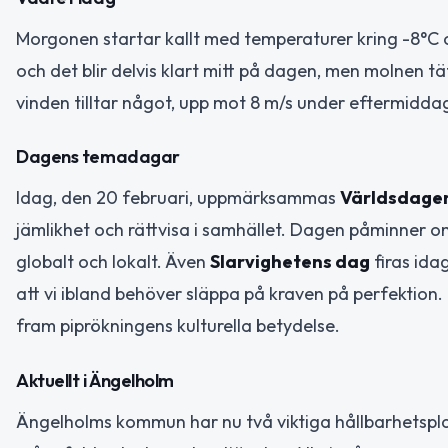
Morgonen startar kallt med temperaturer kring -8°C o
och det blir delvis klart mitt på dagen, men molnen
vinden tilltar något, upp mot 8 m/s under eftermidda
Dagens temadagar
Idag, den 20 februari, uppmärksammas
Världsdagen 
jämlikhet och rättvisa i samhället. Dagen påminner om 
globalt och lokalt. Även
Slarvighetens dag
firas ida
att vi ibland behöver släppa på kraven på perfektion
fram piprökningens kulturella betydelse.
Aktuellt i Ängelholm
Ängelholms kommun har nu två viktiga hållbarhetsplan