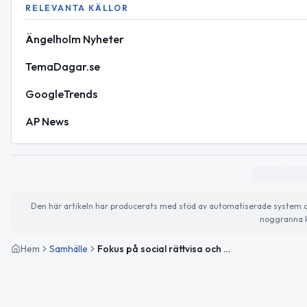
RELEVANTA KÄLLOR
Ängelholm Nyheter
TemaDagar.se
GoogleTrends
AP News
Den här artikeln har producerats med stöd av automatiserade system och 
noggranna k
Hem
Samhälle
Fokus på social rättvisa och hållbarhet – så ser dagen ut