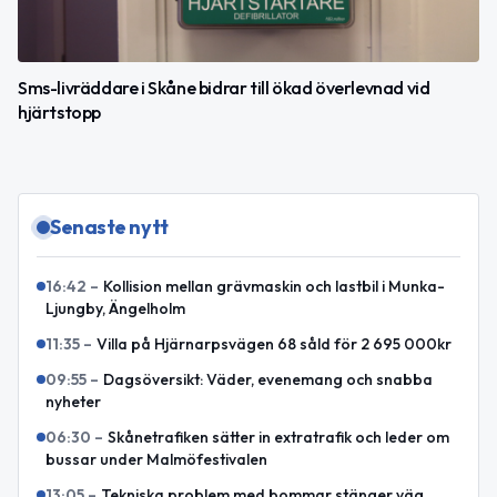
Sms-livräddare i Skåne bidrar till ökad överlevnad vid
hjärtstopp
Senaste nytt
16:42
–
Kollision mellan grävmaskin och lastbil i Munka-
Ljungby, Ängelholm
11:35
–
Villa på Hjärnarpsvägen 68 såld för 2 695 000kr
09:55
–
Dagsöversikt: Väder, evenemang och snabba
nyheter
06:30
–
Skånetrafiken sätter in extratrafik och leder om
bussar under Malmöfestivalen
13:05
–
Tekniska problem med bommar stänger väg