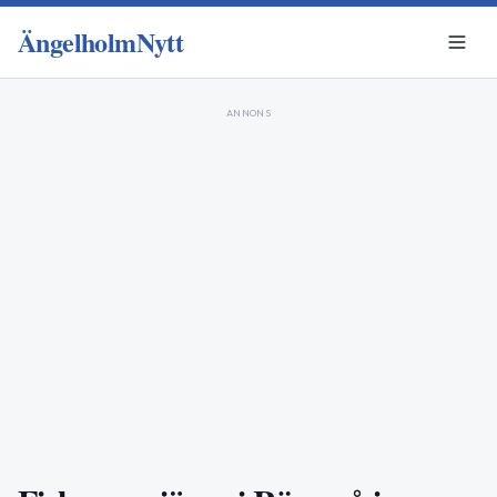
ÄngelholmNytt
ANNONS