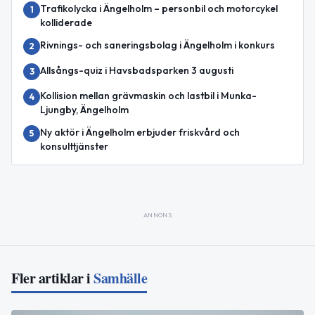
Trafikolycka i Ängelholm – personbil och motorcykel
1
kolliderade
Rivnings- och saneringsbolag i Ängelholm i konkurs
2
Allsångs-quiz i Havsbadsparken 3 augusti
3
Kollision mellan grävmaskin och lastbil i Munka-
4
Ljungby, Ängelholm
Ny aktör i Ängelholm erbjuder friskvård och
5
konsulttjänster
ANNONS
Fler artiklar i
Samhälle