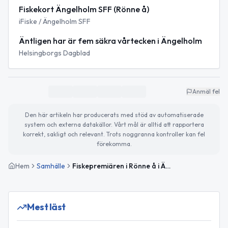
Fiskekort Ängelholm SFF (Rönne å)
iFiske / Ängelholm SFF
Äntligen har är fem säkra vårtecken i Ängelholm
Helsingborgs Dagblad
Anmäl fel
Den här artikeln har producerats med stöd av automatiserade
system och externa datakällor. Vårt mål är alltid att rapportera
korrekt, sakligt och relevant. Trots noggranna kontroller kan fel
förekomma.
Hem
Samhälle
Fiskepremiären i Rönne å i Ängelholm 2026 – vårtecken och fiske
Mest läst