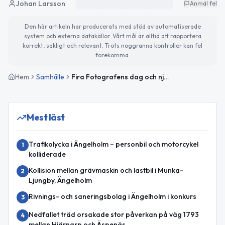
Johan Larsson
Anmäl fel
Den här artikeln har producerats med stöd av automatiserade
system och externa datakällor. Vårt mål är alltid att rapportera
korrekt, sakligt och relevant. Trots noggranna kontroller kan fel
förekomma.
Hem
Samhälle
Fira Fotografens dag och njut av soligt väder
Mest läst
Trafikolycka i Ängelholm – personbil och motorcykel
1
kolliderade
Kollision mellan grävmaskin och lastbil i Munka-
2
Ljungby, Ängelholm
Rivnings- och saneringsbolag i Ängelholm i konkurs
3
Nedfallet träd orsakade stor påverkan på väg 1793
4
mellan Hjärnarp och Äspenäs