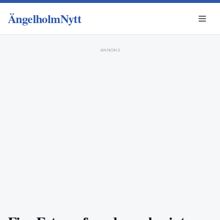
ÄngelholmNytt
ANNONS