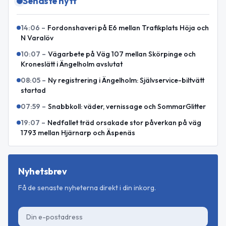
Senaste nytt
14:06
–
Fordonshaveri på E6 mellan Trafikplats Höja och
N Varalöv
10:07
–
Vägarbete på Väg 107 mellan Skörpinge och
Kroneslätt i Ängelholm avslutat
08:05
–
Ny registrering i Ängelholm: Självservice-biltvätt
startad
07:59
–
Snabbkoll: väder, vernissage och SommarGlitter
19:07
–
Nedfallet träd orsakade stor påverkan på väg
1793 mellan Hjärnarp och Äspenäs
Nyhetsbrev
Få de senaste nyheterna direkt i din inkorg.