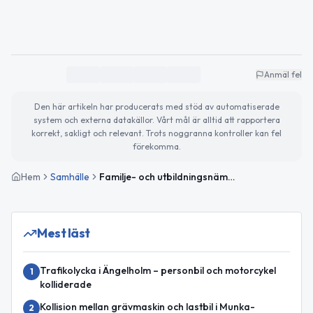
Anmäl fel
Den här artikeln har producerats med stöd av automatiserade
system och externa datakällor. Vårt mål är alltid att rapportera
korrekt, sakligt och relevant. Trots noggranna kontroller kan fel
förekomma.
Hem
Samhälle
Familje- och utbildningsnämndens AU: Information från Lärande och familj
Mest läst
Trafikolycka i Ängelholm – personbil och motorcykel
1
kolliderade
Kollision mellan grävmaskin och lastbil i Munka-
2