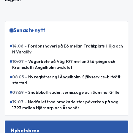
Senaste nytt
14:06
–
Fordonshaveri på E6 mellan Trafikplats Höja och
N Varalöv
10:07
–
Vägarbete på Väg 107 mellan Skörpinge och
Kroneslätt i Ängelholm avslutat
08:05
–
Ny registrering i Ängelholm: Självservice-biltvätt
startad
07:59
–
Snabbkoll: väder, vernissage och SommarGlitter
19:07
–
Nedfallet träd orsakade stor påverkan på väg
1793 mellan Hjärnarp och Äspenäs
Nyhetsbrev