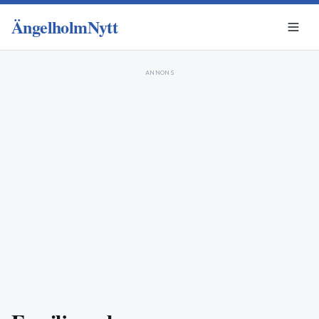
ÄngelholmNytt
ANNONS