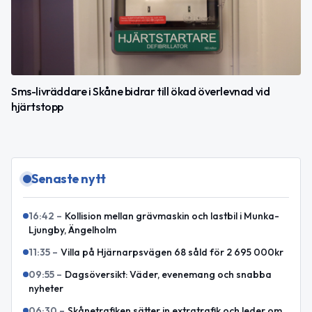
Sms-livräddare i Skåne bidrar till ökad överlevnad vid
hjärtstopp
Senaste nytt
16:42
–
Kollision mellan grävmaskin och lastbil i Munka-
Ljungby, Ängelholm
11:35
–
Villa på Hjärnarpsvägen 68 såld för 2 695 000kr
09:55
–
Dagsöversikt: Väder, evenemang och snabba
nyheter
06:30
–
Skånetrafiken sätter in extratrafik och leder om