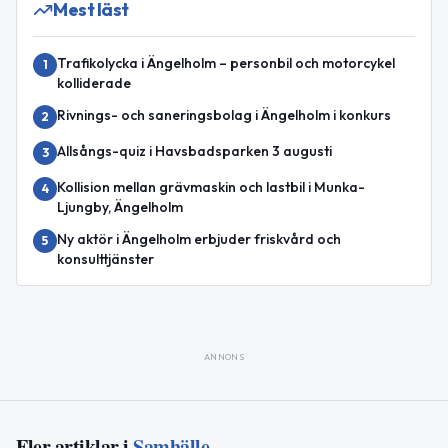
Mest läst
Trafikolycka i Ängelholm – personbil och motorcykel
1
kolliderade
Rivnings- och saneringsbolag i Ängelholm i konkurs
2
Allsångs-quiz i Havsbadsparken 3 augusti
3
Kollision mellan grävmaskin och lastbil i Munka-
4
Ljungby, Ängelholm
Ny aktör i Ängelholm erbjuder friskvård och
5
konsulttjänster
ANNONS
Fler artiklar i
Samhälle