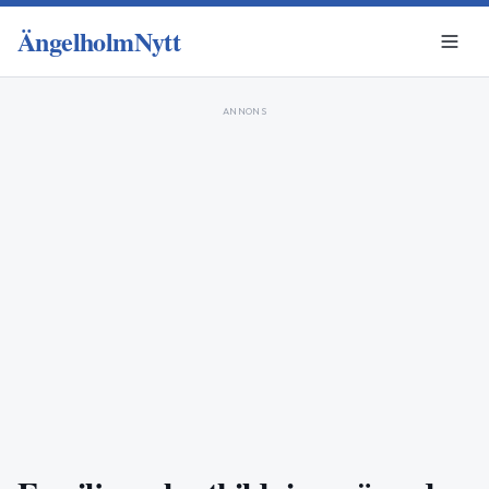
ÄngelholmNytt
ANNONS