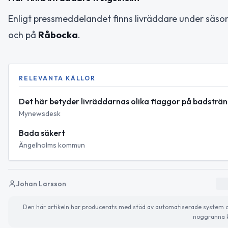
Enligt pressmeddelandet finns livräddare under säso
och på
Råbocka
.
RELEVANTA KÄLLOR
Det här betyder livräddarnas olika flaggor på badst
Mynewsdesk
Bada säkert
Ängelholms kommun
Johan Larsson
Den här artikeln har producerats med stöd av automatiserade system och 
noggranna k