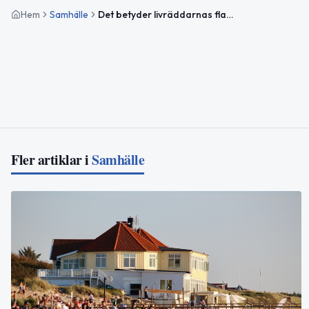
Hem
Samhälle
Det betyder livräddarnas flaggor på Ängelholms stränder i sommar
Fler artiklar i
Samhälle