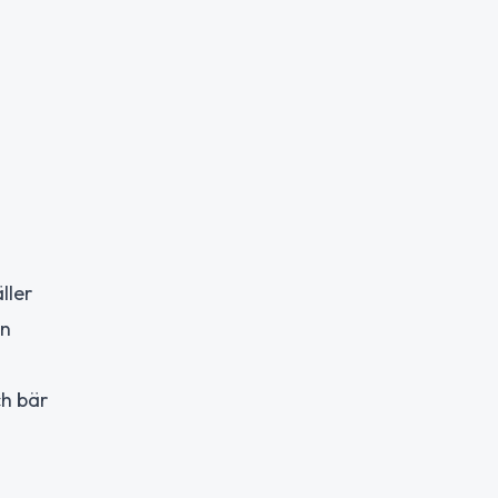
ller
en
ch bär