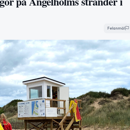
ggor på Ängelholms stränder i
Felanmäl