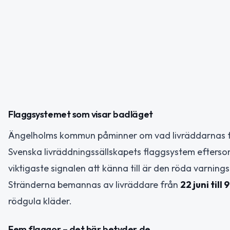
Flaggsystemet som visar badläget
Ängelholms kommun påminner om vad livräddarnas f
Svenska livräddningssällskapets flaggsystem efters
viktigaste signalen att känna till är den röda varnin
Stränderna bemannas av livräddare från
22 juni till 
rödgula kläder.
Fem flaggor – det här betyder de