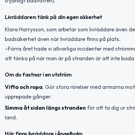
otjänligt badvatten).
Livräddaren: tänk på din egen säkerhet
Klara Harrysson, som arbetar som livräddare även d
badsäkerhet även när livräddare finns på plats.
–Förra året hade vi allvarliga incidenter med strömma
att tänka på när man är på stranden är att inte bad
Om du fastnar i en utström
Vifta och ropa
. Gör stora rörelser med armarna mot
upprepade gånger.
Simma åt sidan längs stranden
för att ta dig ur s
land.
Här finns livräddare i Ängelholm