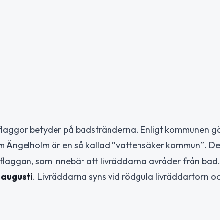
laggor betyder på badstränderna. Enligt kommunen gä
om Ängelholm är en så kallad ”vattensäker kommun”. D
gsflaggan, som innebär att livräddarna avråder från bad.
9 augusti
. Livräddarna syns vid rödgula livräddartorn o