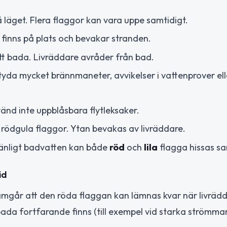
 läget. Flera flaggor kan vara uppe samtidigt.
 finns på plats och bevakar stranden.
 att bada. Livräddare avråder från bad.
betyda mycket brännmaneter, avvikelser i vattenprover ell
vänd inte uppblåsbara flytleksaker.
rödgula flaggor. Ytan bevakas av livräddare.
änligt badvatten kan både
röd
och
lila
flagga hissas sa
id
går att den röda flaggan kan lämnas kvar när livräd
ada fortfarande finns (till exempel vid starka strömmar