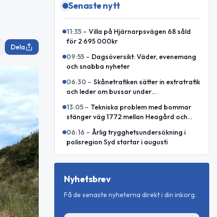
Senaste nytt
11:35
–
Villa på Hjärnarpsvägen 68 såld
för 2 695 000kr
Dela
09:55
–
Dagsöversikt: Väder, evenemang
och snabba nyheter
06:30
–
Skånetrafiken sätter in extratrafik
och leder om bussar under
Malmöfestivalen
13:05
–
Tekniska problem med bommar
stänger väg 1772 mellan Heagård och
Björnekulla hed
06:16
–
Årlig trygghetsundersökning i
polisregion Syd startar i augusti
Nyhetsbrev
Få de senaste nyheterna direkt i din inkorg.