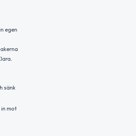
in egen
 sakerna
lara.
ch sänk
 in mot