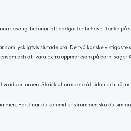
enna säsong, betonar att badgäster behöver tänka på s
r som lyckligtvis slutade bra. De två kanske viktigaste
a ensam och att vara extra uppmärksam på barn, säger K
 livräddartornen. Sträck ut armarna åt sidan och höj o
trömmen. Först när du kommit ur strömmen ska du simma