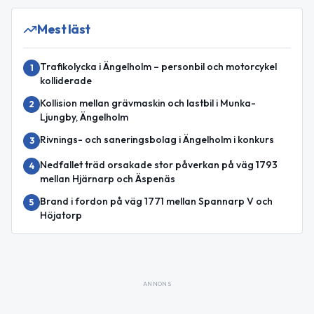
Mest läst
Trafikolycka i Ängelholm – personbil och motorcykel
1
kolliderade
Kollision mellan grävmaskin och lastbil i Munka-
2
Ljungby, Ängelholm
Rivnings- och saneringsbolag i Ängelholm i konkurs
3
Nedfallet träd orsakade stor påverkan på väg 1793
4
mellan Hjärnarp och Äspenäs
Brand i fordon på väg 1771 mellan Spannarp V och
5
Höjatorp
ANNONS