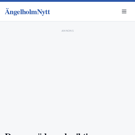
ÄngelholmNytt
ANNONS