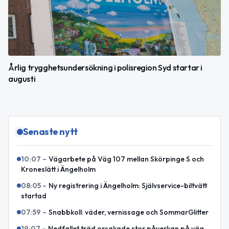
Årlig trygghetsundersökning i polisregion Syd startar i
augusti
Senaste nytt
10:07
–
Vägarbete på Väg 107 mellan Skörpinge S och
Kroneslätt i Ängelholm
08:05
–
Ny registrering i Ängelholm: Självservice-biltvätt
startad
07:59
–
Snabbkoll: väder, vernissage och SommarGlitter
19:07
–
Nedfallet träd orsakade stor påverkan på väg