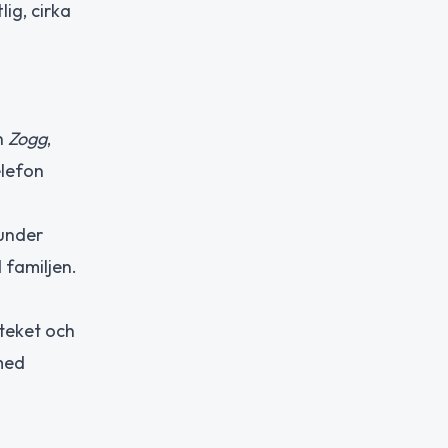
ig, cirka
en
Zogg
,
elefon
under
 familjen.
oteket och
 med