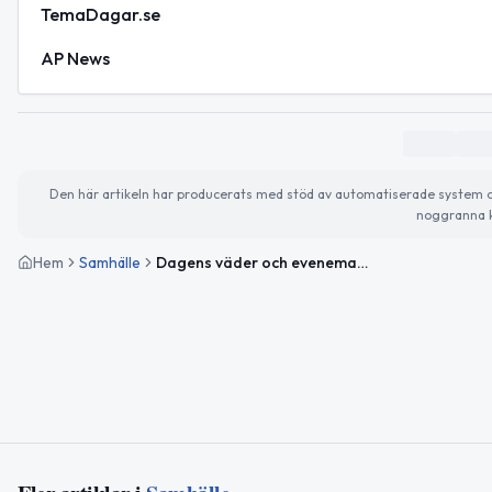
TemaDagar.se
AP News
Den här artikeln har producerats med stöd av automatiserade system och 
noggranna k
Hem
Samhälle
Dagens väder och evenemang i Ängelholm