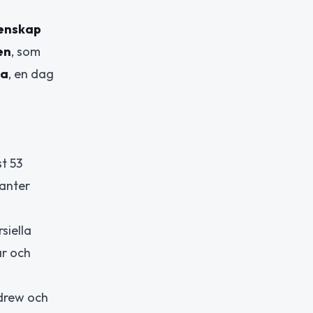
tenskap
en
, som
ka
, en dag
t 53
ranter
siella
ar och
ndrew och