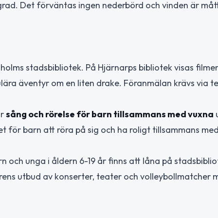
grad. Det förväntas ingen nederbörd och vinden är måttl
elholms stadsbibliotek. På Hjärnarps bibliotek visas film
lära äventyr om en liten drake. Föranmälan krävs via t
ör
sång och rörelse för barn tillsammans med vuxna
het för barn att röra på sig och ha roligt tillsammans med
arn och unga i åldern 6-19 år finns att låna på stadsbibli
vårens utbud av konserter, teater och volleybollmatcher