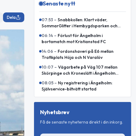
Senaste nytt
Dela
07:53
–
Snabbkollen: Klart väder,
SommarGlitter i Hembygdsparken och
internationellt försvarssamarbete
06:14
–
Förlust för Ängelholm i
bortamatch mot Kristianstad FC
14:06
–
Fordonshaveri på E6 mellan
Trafikplats Höja och N Varalöv
10:07
–
Vägarbete på Väg 107 mellan
Skörpinge och Kroneslätt i Ängelholm
avslutat
08:05
–
Ny registrering i Ängelholm:
Självservice-biltvätt startad
Nyhetsbrev
Få de senaste nyheterna direkt i din inkorg.