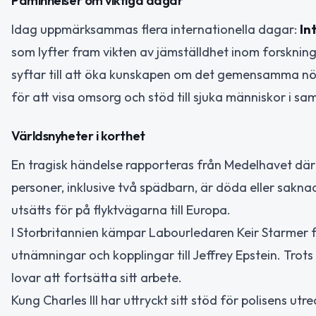
Påminnelser om viktiga dagar
Idag uppmärksammas flera internationella dagar:
In
som lyfter fram vikten av jämställdhet inom forsknin
syftar till att öka kunskapen om det gemensamma nöd
för att visa omsorg och stöd till sjuka människor i sam
Världsnyheter i korthet
En tragisk händelse rapporteras från Medelhavet där
personer, inklusive två spädbarn, är döda eller sakn
utsätts för på flyktvägarna till Europa.
I Storbritannien kämpar Labourledaren Keir Starmer för 
utnämningar och kopplingar till Jeffrey Epstein. Trots
lovar att fortsätta sitt arbete.
Kung Charles III har uttryckt sitt stöd för polisens 