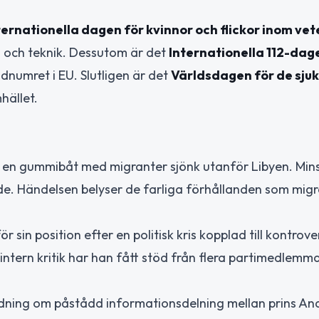
ternationella dagen för kvinnor och flickor inom ve
g och teknik. Dessutom är det
Internationella 112-dag
numret i EU. Slutligen är det
Världsdagen för de sju
hället.
 en gummibåt med migranter sjönk utanför Libyen. Mins
ade. Händelsen belyser de farliga förhållanden som mig
sin position efter en politisk kris kopplad till kontrover
 intern kritik har han fått stöd från flera partimedlemm
utredning om påstådd informationsdelning mellan prins A