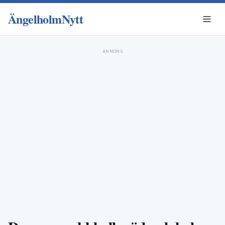
ÄngelholmNytt
ANNONS