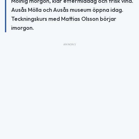
Molnig morgon, klar eftermiddag och frisk vind.
Ausås Mölla och Ausås museum öppna idag.
Teckningskurs med Mattias Olsson börjar
imorgon.
ANNONS