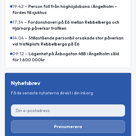
19:42
–
Person föll från höghöjdsbana i Ängelholm –
fördes till sjukhus
17:34
–
Fordonshaveri på E6 mellan Rebbelberga och
Hjärnarp påverkar trafiken
14:04
–
Stillastående personbil orsakade stor påverkan
vid trafikplats Rebbelberga på E6
09:12
–
Lägenhet på Åsbogatan 48B i Ängelholm såld
för 1 600 000kr
Nyhetsbrev
Få de senaste nyheterna direkt i din inkorg.
Prenumerera