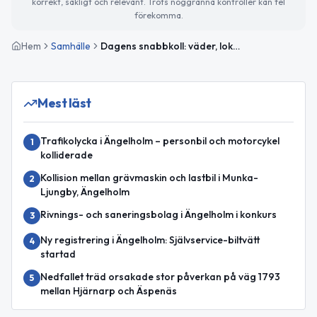
korrekt, sakligt och relevant. Trots noggranna kontroller kan fel
förekomma.
Hem
Samhälle
Dagens snabbkoll: väder, lokala evenemang och korta nyheter
Mest läst
Trafikolycka i Ängelholm – personbil och motorcykel
1
kolliderade
Kollision mellan grävmaskin och lastbil i Munka-
2
Ljungby, Ängelholm
Rivnings- och saneringsbolag i Ängelholm i konkurs
3
Ny registrering i Ängelholm: Självservice-biltvätt
4
startad
Nedfallet träd orsakade stor påverkan på väg 1793
5
mellan Hjärnarp och Äspenäs