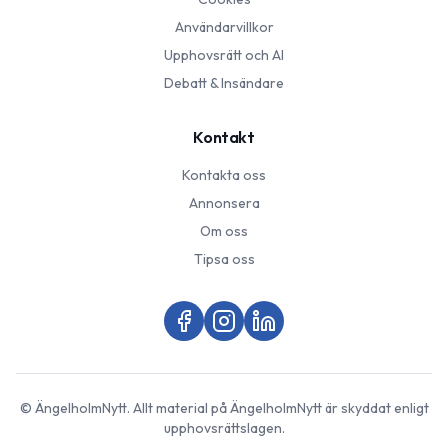
Användarvillkor
Upphovsrätt och AI
Debatt & Insändare
Kontakt
Kontakta oss
Annonsera
Om oss
Tipsa oss
©
ÄngelholmNytt
. Allt material på
ÄngelholmNytt
är skyddat enligt
upphovsrättslagen.