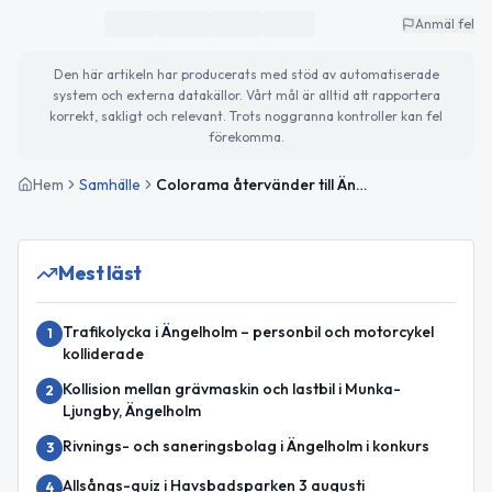
Anmäl fel
Den här artikeln har producerats med stöd av automatiserade
system och externa datakällor. Vårt mål är alltid att rapportera
korrekt, sakligt och relevant. Trots noggranna kontroller kan fel
förekomma.
Hem
Samhälle
Colorama återvänder till Ängelholm med ny butik våren 2026
Mest läst
Trafikolycka i Ängelholm – personbil och motorcykel
1
kolliderade
Kollision mellan grävmaskin och lastbil i Munka-
2
Ljungby, Ängelholm
Rivnings- och saneringsbolag i Ängelholm i konkurs
3
Allsångs-quiz i Havsbadsparken 3 augusti
4