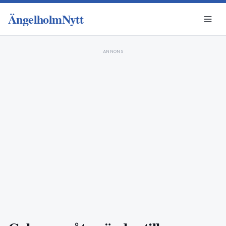
ÄngelholmNytt
ANNONS