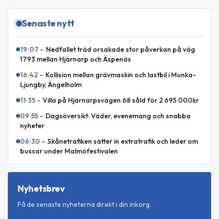
Senaste nytt
19:07
–
Nedfallet träd orsakade stor påverkan på väg
1793 mellan Hjärnarp och Äspenäs
16:42
–
Kollision mellan grävmaskin och lastbil i Munka-
Ljungby, Ängelholm
11:35
–
Villa på Hjärnarpsvägen 68 såld för 2 695 000kr
09:55
–
Dagsöversikt: Väder, evenemang och snabba
nyheter
06:30
–
Skånetrafiken sätter in extratrafik och leder om
bussar under Malmöfestivalen
Nyhetsbrev
Få de senaste nyheterna direkt i din inkorg.