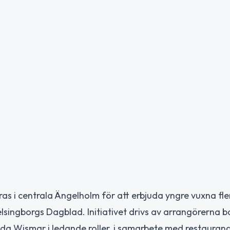
as i centrala Ängelholm för att erbjuda yngre vuxna fle
lsingborgs Dagblad. Initiativet drivs av arrangörerna 
ida Wismar i ledande roller, i samarbete med restaura