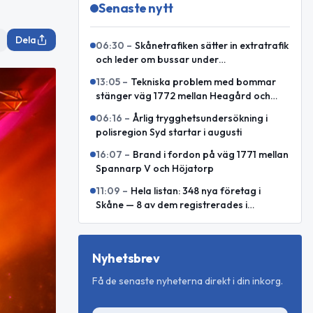
Senaste nytt
Dela
06:30
–
Skånetrafiken sätter in extratrafik
och leder om bussar under
Malmöfestivalen
13:05
–
Tekniska problem med bommar
stänger väg 1772 mellan Heagård och
Björnekulla hed
06:16
–
Årlig trygghetsundersökning i
polisregion Syd startar i augusti
16:07
–
Brand i fordon på väg 1771 mellan
Spannarp V och Höjatorp
11:09
–
Hela listan: 348 nya företag i
Skåne — 8 av dem registrerades i
kommunen i juli 2026
Nyhetsbrev
Få de senaste nyheterna direkt i din inkorg.