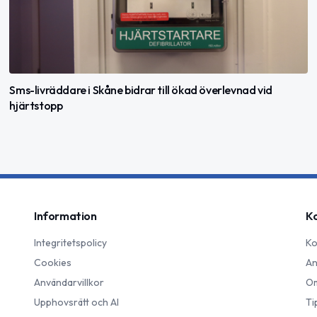
Sms-livräddare i Skåne bidrar till ökad överlevnad vid
hjärtstopp
Information
K
Integritetspolicy
Ko
Cookies
An
Användarvillkor
Om
Upphovsrätt och AI
Ti