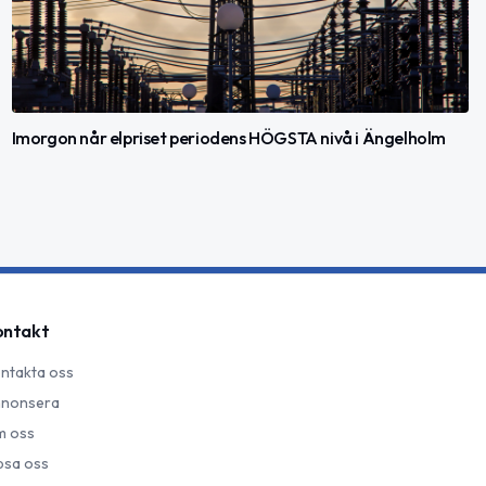
Imorgon når elpriset periodens HÖGSTA nivå i Ängelholm
ontakt
ntakta oss
nonsera
 oss
psa oss