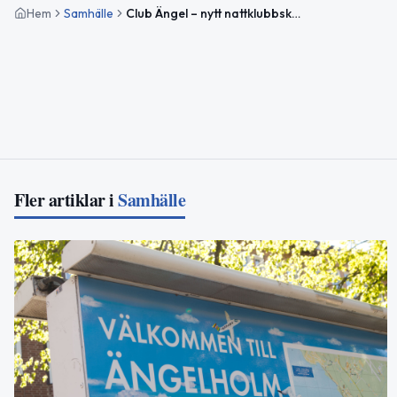
Hem
Samhälle
Club Ängel – nytt nattklubbskoncept för unga i Ängelholm
Fler artiklar i
Samhälle