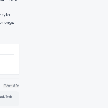
nsyta
för unga
Anmäl fel
ant. Trots