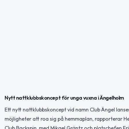
Nytt nattklubbskoncept för unga vuxna i Ängelholm
Ett nytt nattklubbskoncept vid namn Club Ängel lanser
möjligheter att roa sig på hemmaplan, rapporterar He
Club Backspin, med Mikael Gräntz och platschefen Fr