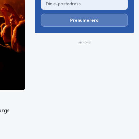
Prenumerera
ANNONS
orgs