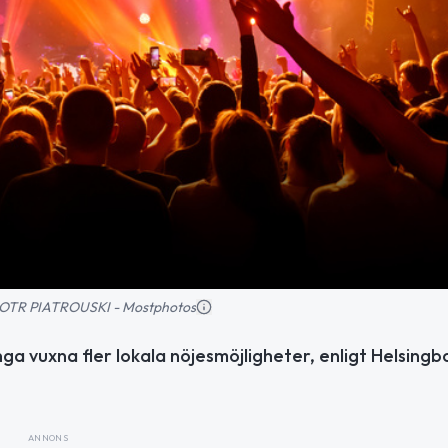
: PIOTR PIATROUSKI - Mostphotos
nga vuxna fler lokala nöjesmöjligheter, enligt Helsingb
ANNONS