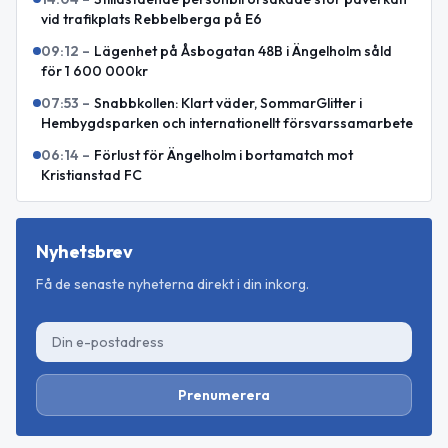
vid trafikplats Rebbelberga på E6
09:12
–
Lägenhet på Åsbogatan 48B i Ängelholm såld
för 1 600 000kr
07:53
–
Snabbkollen: Klart väder, SommarGlitter i
Hembygdsparken och internationellt försvarssamarbete
06:14
–
Förlust för Ängelholm i bortamatch mot
Kristianstad FC
Nyhetsbrev
Få de senaste nyheterna direkt i din inkorg.
Prenumerera