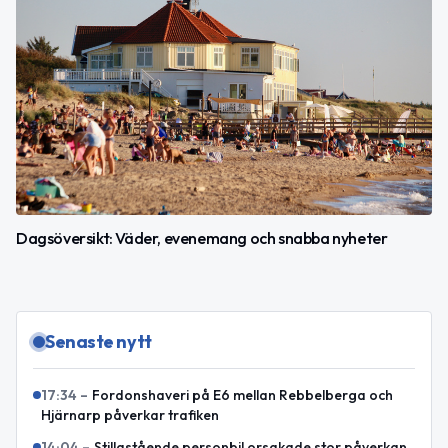
Dagsöversikt: Väder, evenemang och snabba nyheter
Senaste nytt
17:34
–
Fordonshaveri på E6 mellan Rebbelberga och
Hjärnarp påverkar trafiken
14:04
–
Stillastående personbil orsakade stor påverkan