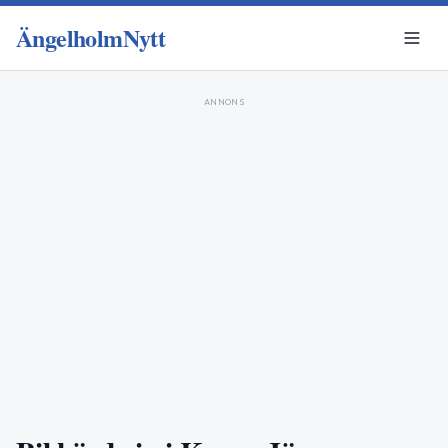
ÄngelholmNytt
ANNONS