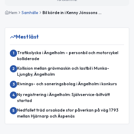
Hem
Samhälle
Bil körde in i Kenny Jönssons trädgård i Ängelholm
Mest läst
Trafikolycka i Ängelholm – personbil och motorcykel
1
kolliderade
Kollision mellan grävmaskin och lastbil i Munka-
2
Ljungby, Ängelholm
Rivnings- och saneringsbolag i Ängelholm i konkurs
3
Ny registrering i Ängelholm: Självservice-biltvätt
4
startad
Nedfallet träd orsakade stor påverkan på väg 1793
5
mellan Hjärnarp och Äspenäs