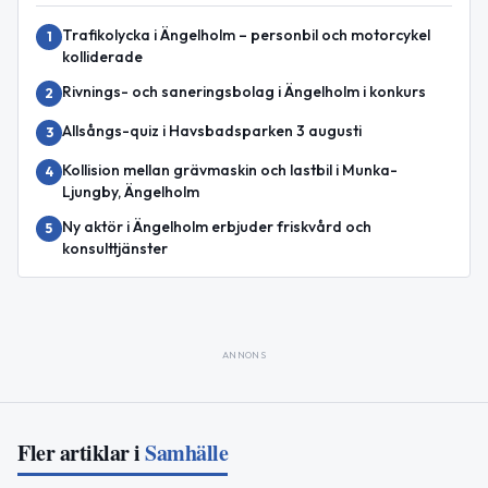
Trafikolycka i Ängelholm – personbil och motorcykel
1
kolliderade
Rivnings- och saneringsbolag i Ängelholm i konkurs
2
Allsångs-quiz i Havsbadsparken 3 augusti
3
Kollision mellan grävmaskin och lastbil i Munka-
4
Ljungby, Ängelholm
Ny aktör i Ängelholm erbjuder friskvård och
5
konsulttjänster
ANNONS
Fler artiklar i
Samhälle