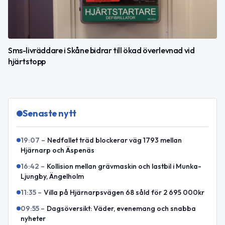
Sms-livräddare i Skåne bidrar till ökad överlevnad vid
hjärtstopp
Senaste nytt
19:07
–
Nedfallet träd blockerar väg 1793 mellan
Hjärnarp och Äspenäs
16:42
–
Kollision mellan grävmaskin och lastbil i Munka-
Ljungby, Ängelholm
11:35
–
Villa på Hjärnarpsvägen 68 såld för 2 695 000kr
09:55
–
Dagsöversikt: Väder, evenemang och snabba
nyheter