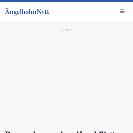
ÄngelholmNytt
ANNONS