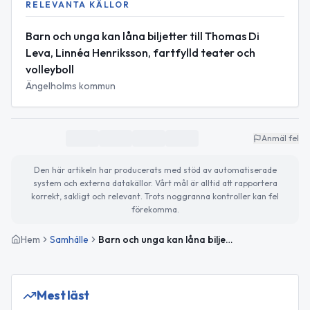
RELEVANTA KÄLLOR
Barn och unga kan låna biljetter till Thomas Di
Leva, Linnéa Henriksson, fartfylld teater och
volleyboll
Ängelholms kommun
Anmäl fel
Den här artikeln har producerats med stöd av automatiserade
system och externa datakällor. Vårt mål är alltid att rapportera
korrekt, sakligt och relevant. Trots noggranna kontroller kan fel
förekomma.
Hem
Samhälle
Barn och unga kan låna biljetter till kultur- och sportevenemang i Ängelholm
Mest läst