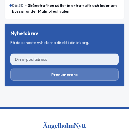
06:30
–
Skånetrafiken sätter in extratrafik och leder om
bussar under Malmöfestivalen
Nyhetsbrev
Få de senaste nyheterna direkt i din inkorg.
Prenumerera
ÄngelholmNytt