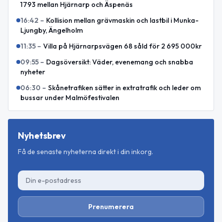
1793 mellan Hjärnarp och Äspenäs
16:42
–
Kollision mellan grävmaskin och lastbil i Munka-
Ljungby, Ängelholm
11:35
–
Villa på Hjärnarpsvägen 68 såld för 2 695 000kr
09:55
–
Dagsöversikt: Väder, evenemang och snabba
nyheter
06:30
–
Skånetrafiken sätter in extratrafik och leder om
bussar under Malmöfestivalen
Nyhetsbrev
Få de senaste nyheterna direkt i din inkorg.
Prenumerera