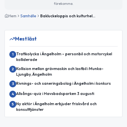
förekomma.
Hem
Samhälle
Bakluckeloppis och kulturhelg väntar – så blir vädret
Mest läst
Trafikolycka i Ängelholm – personbil och motorcykel
1
kolliderade
Kollision mellan grävmaskin och lastbil i Munka-
2
Ljungby, Ängelholm
Rivnings- och saneringsbolag i Ängelholm i konkurs
3
Allsångs-quiz i Havsbadsparken 3 augusti
4
Ny aktör i Ängelholm erbjuder friskvård och
5
konsulttjänster