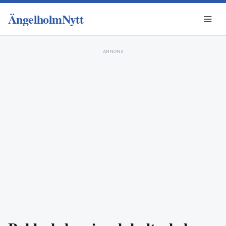
ÄngelholmNytt
ANNONS