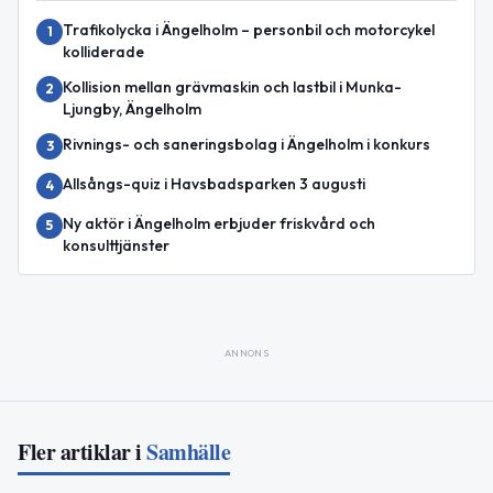
Trafikolycka i Ängelholm – personbil och motorcykel
1
kolliderade
Kollision mellan grävmaskin och lastbil i Munka-
2
Ljungby, Ängelholm
Rivnings- och saneringsbolag i Ängelholm i konkurs
3
Allsångs-quiz i Havsbadsparken 3 augusti
4
Ny aktör i Ängelholm erbjuder friskvård och
5
konsulttjänster
ANNONS
Fler artiklar i
Samhälle