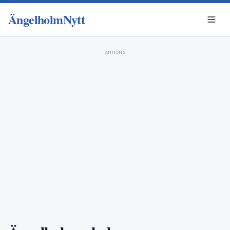
ÄngelholmNytt
ANNONS