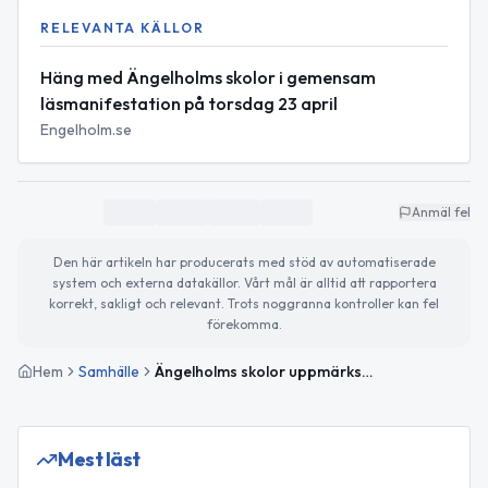
RELEVANTA KÄLLOR
Häng med Ängelholms skolor i gemensam
läsmanifestation på torsdag 23 april
Engelholm.se
Anmäl fel
Den här artikeln har producerats med stöd av automatiserade
system och externa datakällor. Vårt mål är alltid att rapportera
korrekt, sakligt och relevant. Trots noggranna kontroller kan fel
förekomma.
Hem
Samhälle
Ängelholms skolor uppmärksammar Världsbokdagen med gemensam läsmanifestation
Mest läst