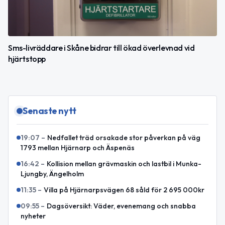
Sms-livräddare i Skåne bidrar till ökad överlevnad vid
hjärtstopp
Senaste nytt
19:07
–
Nedfallet träd orsakade stor påverkan på väg
1793 mellan Hjärnarp och Äspenäs
16:42
–
Kollision mellan grävmaskin och lastbil i Munka-
Ljungby, Ängelholm
11:35
–
Villa på Hjärnarpsvägen 68 såld för 2 695 000kr
09:55
–
Dagsöversikt: Väder, evenemang och snabba
nyheter