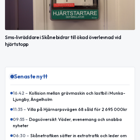
Sms-livräddare i Skåne bidrar till ökad överlevnad vid
hjärtstopp
Senaste nytt
16:42
–
Kollision mellan grävmaskin och lastbil i Munka-
Ljungby, Ängelholm
11:35
–
Villa på Hjärnarpsvägen 68 såld för 2 695 000kr
09:55
–
Dagsöversikt: Väder, evenemang och snabba
nyheter
06:30
–
Skånetrafiken sätter in extratrafik och leder om