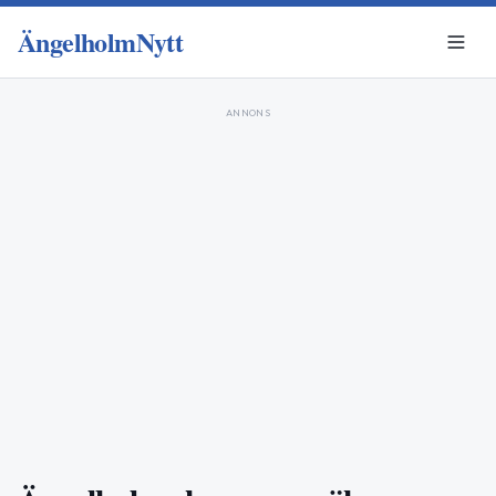
ÄngelholmNytt
ANNONS