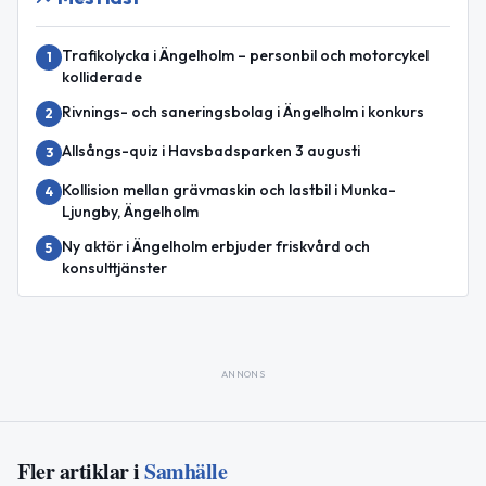
Trafikolycka i Ängelholm – personbil och motorcykel
1
kolliderade
Rivnings- och saneringsbolag i Ängelholm i konkurs
2
Allsångs-quiz i Havsbadsparken 3 augusti
3
Kollision mellan grävmaskin och lastbil i Munka-
4
Ljungby, Ängelholm
Ny aktör i Ängelholm erbjuder friskvård och
5
konsulttjänster
ANNONS
Fler artiklar i
Samhälle