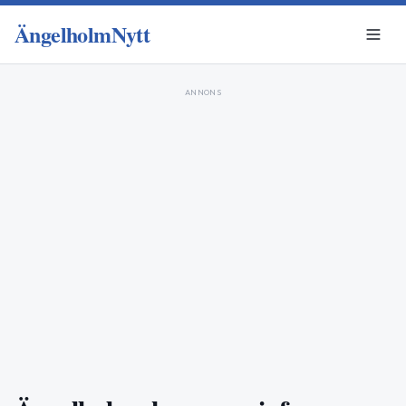
ÄngelholmNytt
ANNONS