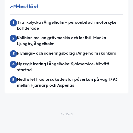
Mest läst
Trafikolycka i Ängelholm – personbil och motorcykel
1
kolliderade
Kollision mellan grävmaskin och lastbil i Munka-
2
Ljungby, Ängelholm
Rivnings- och saneringsbolag i Ängelholm i konkurs
3
Ny registrering i Ängelholm: Självservice-biltvätt
4
startad
Nedfallet träd orsakade stor påverkan på väg 1793
5
mellan Hjärnarp och Äspenäs
ANNONS