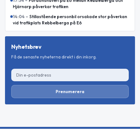
17:34
–
Fordonshaveri på E6 mellan Rebbelberga och
Hjärnarp påverkar trafiken
14:04
–
Stillastående personbil orsakade stor påverkan
vid trafikplats Rebbelberga på E6
Nyhetsbrev
Få de senaste nyheterna direkt i din inkorg.
Prenumerera