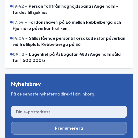
19:42
–
Person föll från höghöjdsbana i Ängelholm –
fördes till sjukhus
17:34
–
Fordonshaveri på E6 mellan Rebbelberga och
Hjärnarp påverkar trafiken
14:04
–
Stillastående personbil orsakade stor påverkan
vid trafikplats Rebbelberga på E6
09:12
–
Lägenhet på Åsbogatan 48B i Ängelholm såld
för 1 600 000kr
Nyhetsbrev
Få de senaste nyheterna direkt i din inkorg.
Prenumerera