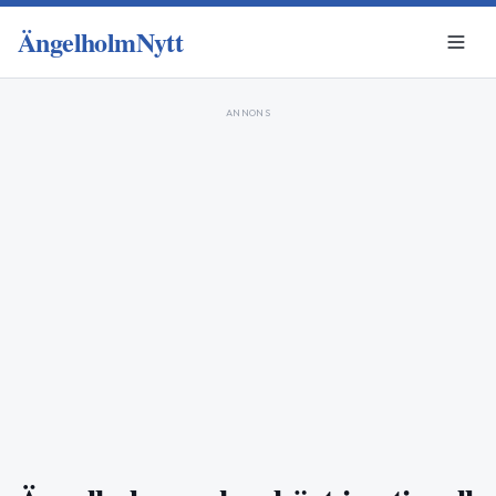
ÄngelholmNytt
ANNONS