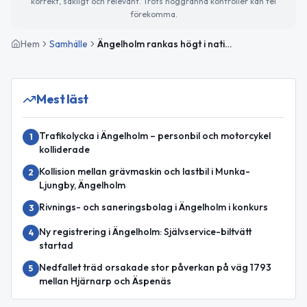
korrekt, sakligt och relevant. Trots noggranna kontroller kan fel
förekomma.
Hem
Samhälle
Ängelholm rankas högt i nationell medborgarundersökning 2025
Mest läst
Trafikolycka i Ängelholm – personbil och motorcykel
1
kolliderade
Kollision mellan grävmaskin och lastbil i Munka-
2
Ljungby, Ängelholm
Rivnings- och saneringsbolag i Ängelholm i konkurs
3
Ny registrering i Ängelholm: Självservice-biltvätt
4
startad
Nedfallet träd orsakade stor påverkan på väg 1793
5
mellan Hjärnarp och Äspenäs