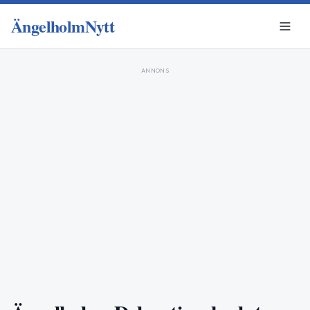
ÄngelholmNytt
ANNONS