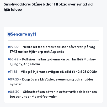
Sms-livräddare i Skåne bidrar till ökad överlevnad vid
hjärtstopp
Senaste nytt
19:07
–
Nedfallet träd orsakade stor påverkan på väg
1793 mellan Hjärnarp och Äspenäs
16:42
–
Kollision mellan grävmaskin och lastbil i Munka-
Ljungby, Ängelholm
11:35
–
Villa på Hjärnarpsvägen 68 såld för 2 695 000kr
09:55
–
Dagsöversikt: Väder, evenemang och snabba
nyheter
06:30
–
Skånetrafiken sätter in extratrafik och leder om
bussar under Malmöfestivalen