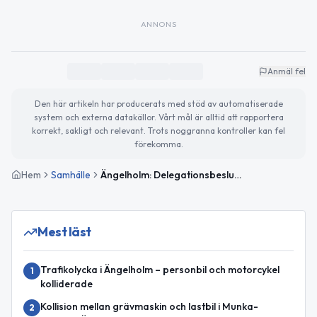
ANNONS
Anmäl fel
Den här artikeln har producerats med stöd av automatiserade
system och externa datakällor. Vårt mål är alltid att rapportera
korrekt, sakligt och relevant. Trots noggranna kontroller kan fel
förekomma.
Hem
Samhälle
Ängelholm: Delegationsbeslut godkända av nämnden
Mest läst
Trafikolycka i Ängelholm – personbil och motorcykel
1
kolliderade
Kollision mellan grävmaskin och lastbil i Munka-
2