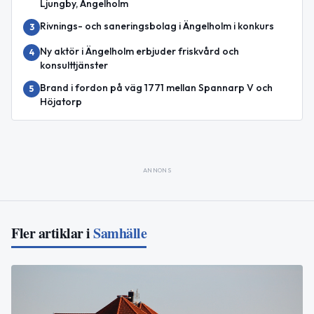
Ljungby, Ängelholm
Rivnings- och saneringsbolag i Ängelholm i konkurs
3
Ny aktör i Ängelholm erbjuder friskvård och
4
konsulttjänster
Brand i fordon på väg 1771 mellan Spannarp V och
5
Höjatorp
ANNONS
Fler artiklar i
Samhälle