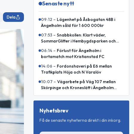
Senaste nytt
Dela
09:12
–
Lägenhet på Åsbogatan 48B i
Ängelholm såld för 1 600 000kr
07:53
–
Snabbkollen: Klart väder,
SommarGlitter i Hembygdsparken och
internationellt försvarssamarbete
06:14
–
Förlust för Ängelholm i
bortamatch mot Kristianstad FC
14:06
–
Fordonshaveri på E6 mellan
Trafikplats Höja och N Varalöv
10:07
–
Vägarbete på Väg 107 mellan
Skörpinge och Kroneslätt i Ängelholm
avslutat
Nyhetsbrev
Få de senaste nyheterna direkt i din inkorg.