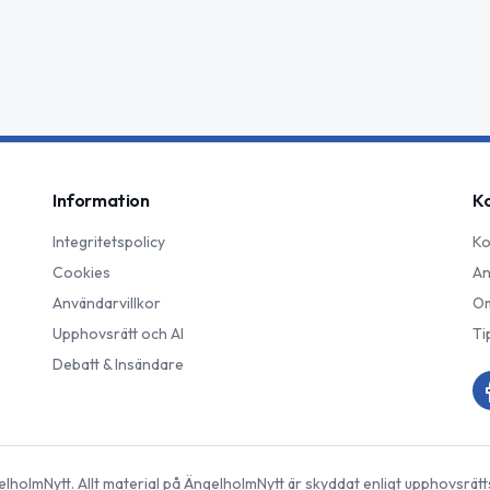
Information
K
Integritetspolicy
Ko
Cookies
An
Användarvillkor
Om
Upphovsrätt och AI
Ti
Debatt & Insändare
elholmNytt
. Allt material på
ÄngelholmNytt
är skyddat enligt upphovsrätt