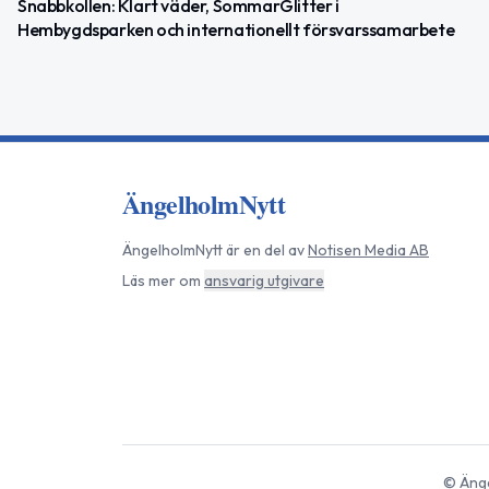
Snabbkollen: Klart väder, SommarGlitter i
Hembygdsparken och internationellt försvarssamarbete
ÄngelholmNytt
ÄngelholmNytt
är en del av
Notisen Media AB
Läs mer om
ansvarig utgivare
©
Äng