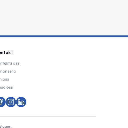
ontakt
ntakta oss
nonsera
 oss
psa oss
slagen.