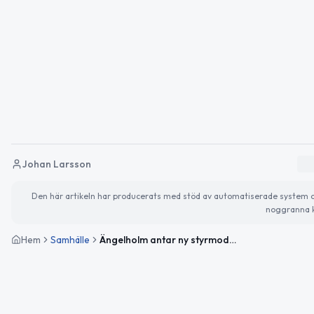
Johan Larsson
Den här artikeln har producerats med stöd av automatiserade system och 
noggranna k
Hem
Samhälle
Ängelholm antar ny styrmodell till 2034