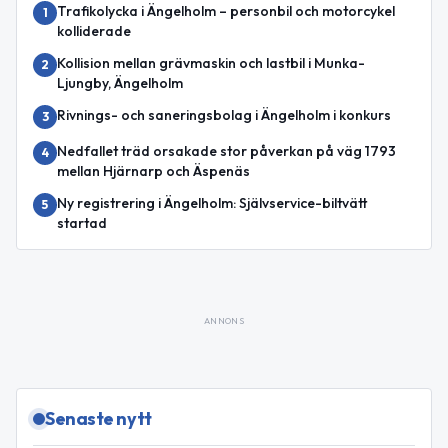
Trafikolycka i Ängelholm – personbil och motorcykel
1
kolliderade
Kollision mellan grävmaskin och lastbil i Munka-
2
Ljungby, Ängelholm
Rivnings- och saneringsbolag i Ängelholm i konkurs
3
Nedfallet träd orsakade stor påverkan på väg 1793
4
mellan Hjärnarp och Äspenäs
Ny registrering i Ängelholm: Självservice-biltvätt
5
startad
ANNONS
Senaste nytt