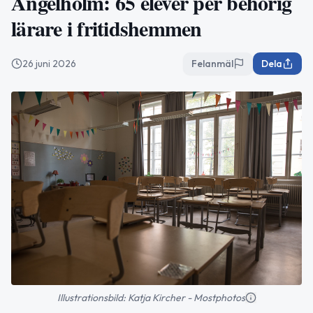
Ängelholm: 65 elever per behörig
lärare i fritidshemmen
26 juni 2026
Felanmäl
Dela
Illustrationsbild: Katja Kircher - Mostphotos