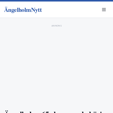
ÄngelholmNytt
ANNONS