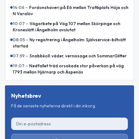
14:06
–
Fordonshaveri på E6 mellan Trafikplats Höja och
N Varalöv
10:07
–
Vägarbete på Väg 107 mellan Skörpinge och
Kroneslätt i Ängelholm avslutat
08:05
–
Ny registrering i Ängelholm: Självservice-biltvätt
startad
07:59
–
Snabbkoll: väder, vernissage och SommarGlitter
19:07
–
Nedfallet träd orsakade stor påverkan på väg
1793 mellan Hjärnarp och Äspenäs
Nyhetsbrev
Få de senaste nyheterna direkt i din inkorg.