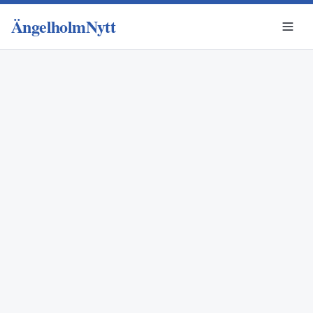
ÄngelholmNytt