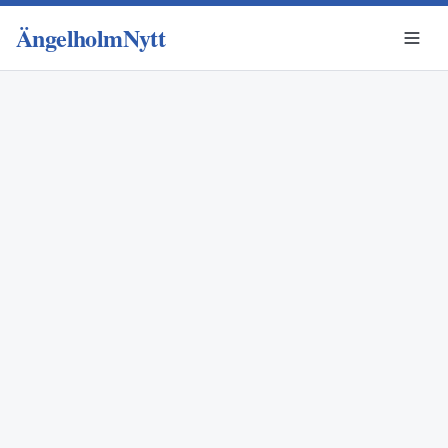
ÄngelholmNytt