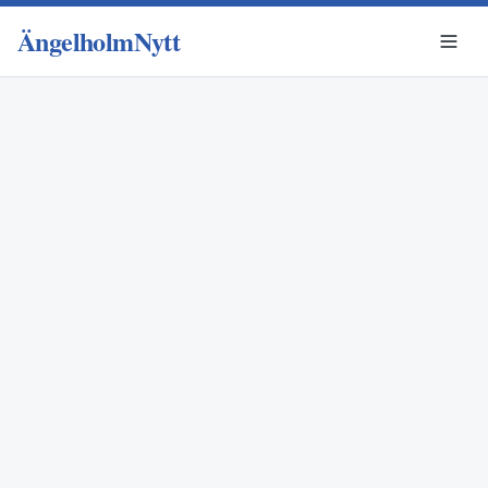
ÄngelholmNytt