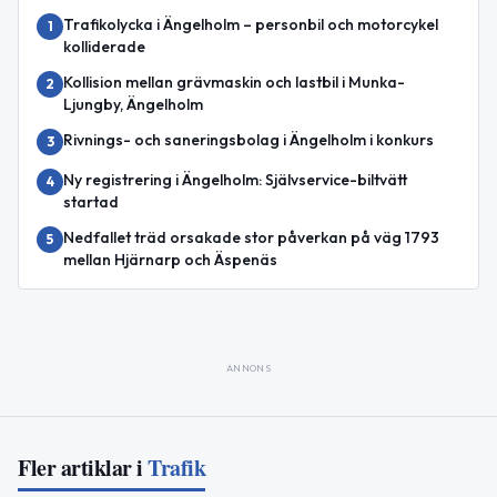
Trafikolycka i Ängelholm – personbil och motorcykel
1
kolliderade
Kollision mellan grävmaskin och lastbil i Munka-
2
Ljungby, Ängelholm
Rivnings- och saneringsbolag i Ängelholm i konkurs
3
Ny registrering i Ängelholm: Självservice-biltvätt
4
startad
Nedfallet träd orsakade stor påverkan på väg 1793
5
mellan Hjärnarp och Äspenäs
ANNONS
Fler artiklar i
Trafik