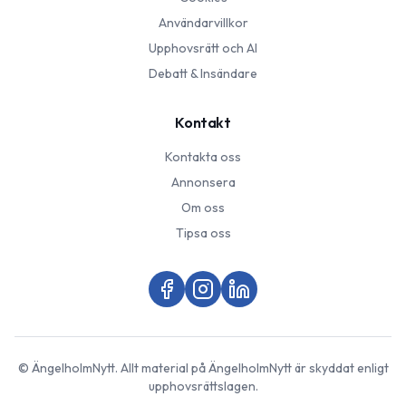
Användarvillkor
Upphovsrätt och AI
Debatt & Insändare
Kontakt
Kontakta oss
Annonsera
Om oss
Tipsa oss
©
ÄngelholmNytt
. Allt material på
ÄngelholmNytt
är skyddat enligt
upphovsrättslagen.