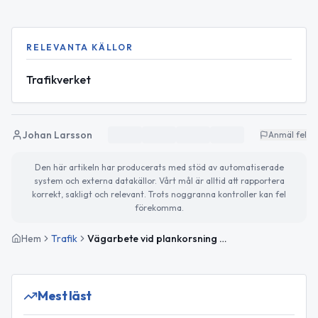
RELEVANTA KÄLLOR
Trafikverket
Johan Larsson
Anmäl fel
Den här artikeln har producerats med stöd av automatiserade
system och externa datakällor. Vårt mål är alltid att rapportera
korrekt, sakligt och relevant. Trots noggranna kontroller kan fel
förekomma.
Hem
Trafik
Vägarbete vid plankorsning på väg 1773 avslutat
Mest läst