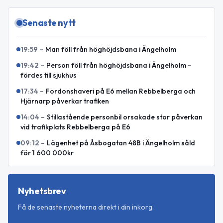
Senaste nytt
19:59
–
Man föll från höghöjdsbana i Ängelholm
19:42
–
Person föll från höghöjdsbana i Ängelholm –
fördes till sjukhus
17:34
–
Fordonshaveri på E6 mellan Rebbelberga och
Hjärnarp påverkar trafiken
14:04
–
Stillastående personbil orsakade stor påverkan
vid trafikplats Rebbelberga på E6
09:12
–
Lägenhet på Åsbogatan 48B i Ängelholm såld
för 1 600 000kr
Nyhetsbrev
Få de senaste nyheterna direkt i din inkorg.