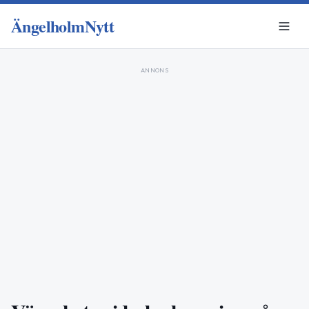
ÄngelholmNytt
ANNONS