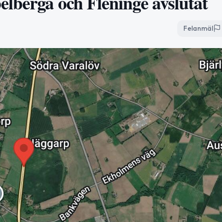
lberga och Fleninge avslutat
Felanmäl