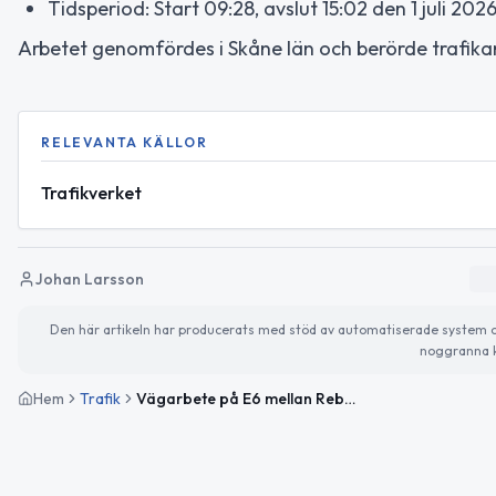
Tidsperiod: Start 09:28, avslut 15:02 den 1 juli 202
Arbetet genomfördes i Skåne län och berörde trafika
RELEVANTA KÄLLOR
Trafikverket
Johan Larsson
Den här artikeln har producerats med stöd av automatiserade system och 
noggranna k
Hem
Trafik
Vägarbete på E6 mellan Rebbelberga och Fleninge avslutat