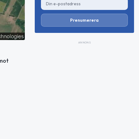
Prenumerera
ANNONS
 mot