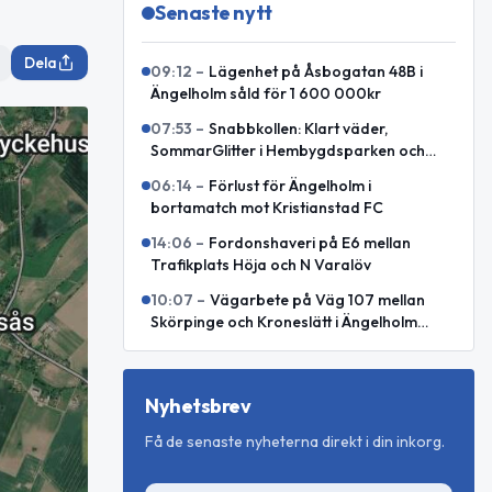
Senaste nytt
Dela
09:12
–
Lägenhet på Åsbogatan 48B i
Ängelholm såld för 1 600 000kr
07:53
–
Snabbkollen: Klart väder,
SommarGlitter i Hembygdsparken och
internationellt försvarssamarbete
06:14
–
Förlust för Ängelholm i
bortamatch mot Kristianstad FC
14:06
–
Fordonshaveri på E6 mellan
Trafikplats Höja och N Varalöv
10:07
–
Vägarbete på Väg 107 mellan
Skörpinge och Kroneslätt i Ängelholm
avslutat
Nyhetsbrev
Få de senaste nyheterna direkt i din inkorg.