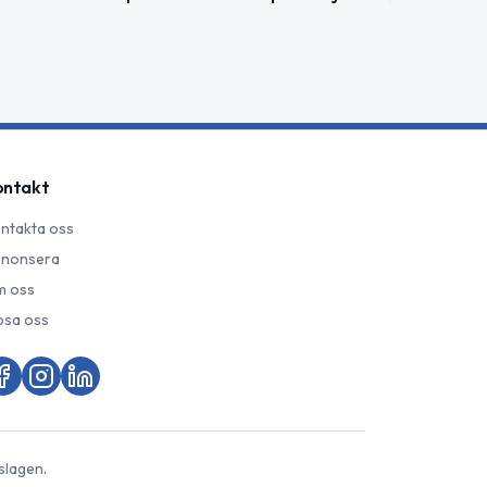
ontakt
ntakta oss
nonsera
 oss
psa oss
slagen.