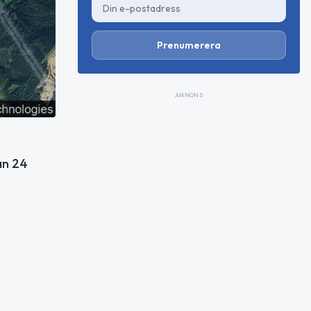
Prenumerera
ANNONS
an 24