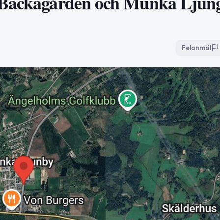
n Bäckagården och Munka Ljun
Felanmäl