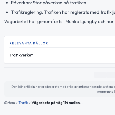
Påverkan: Stor påverkan på trafiken
Trafikreglering: Trafiken har reglerats med trafik
Vägarbetet har genomförts i Munka Ljungby och har 
RELEVANTA KÄLLOR
Trafikverket
Den här artikeln har producerats med stöd av automatiserade system och 
noggranna k
Hem
Trafik
Vägarbete på väg 114 mellan Bäckagården och Munka Ljungby Ö avslutat