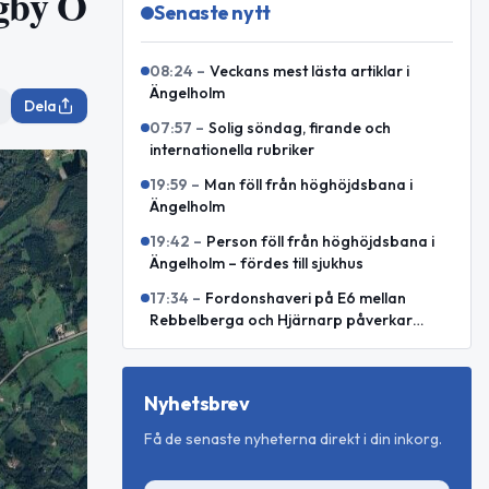
gby Ö
Senaste nytt
08:24
–
Veckans mest lästa artiklar i
Ängelholm
Dela
07:57
–
Solig söndag, firande och
internationella rubriker
19:59
–
Man föll från höghöjdsbana i
Ängelholm
19:42
–
Person föll från höghöjdsbana i
Ängelholm – fördes till sjukhus
17:34
–
Fordonshaveri på E6 mellan
Rebbelberga och Hjärnarp påverkar
trafiken
Nyhetsbrev
Få de senaste nyheterna direkt i din inkorg.