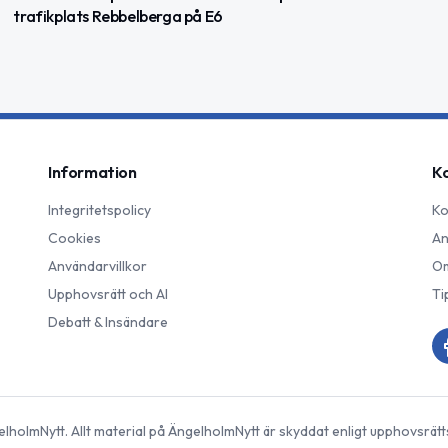
trafikplats Rebbelberga på E6
Information
K
Integritetspolicy
Ko
Cookies
An
Användarvillkor
Om
Upphovsrätt och AI
Ti
Debatt & Insändare
elholmNytt
. Allt material på
ÄngelholmNytt
är skyddat enligt upphovsrätt