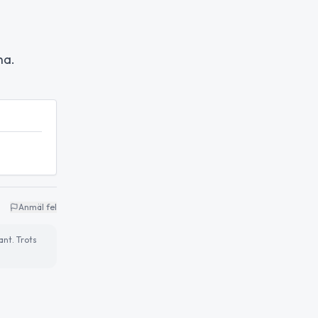
na.
Anmäl fel
ant. Trots