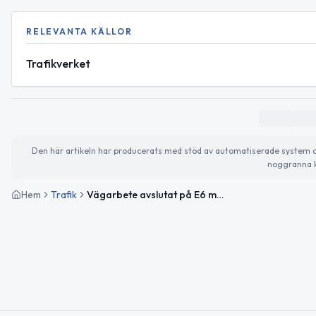
RELEVANTA KÄLLOR
Trafikverket
Den här artikeln har producerats med stöd av automatiserade system och 
noggranna k
Hem
Trafik
Vägarbete avslutat på E6 mellan Höja och Rebbelberga