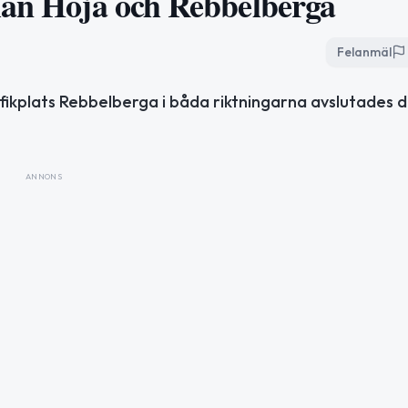
lan Höja och Rebbelberga
Felanmäl
fikplats Rebbelberga i båda riktningarna avslutades 
ANNONS