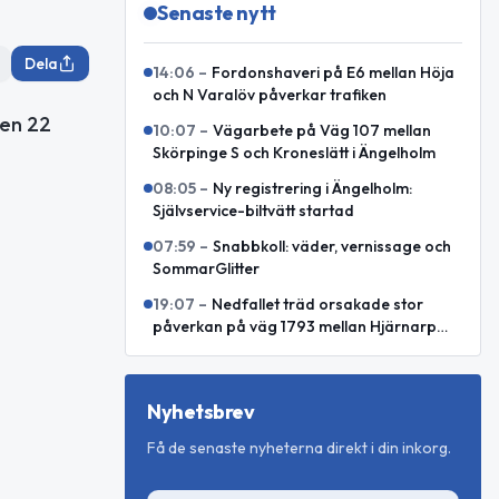
Senaste nytt
Dela
14:06
–
Fordonshaveri på E6 mellan Höja
och N Varalöv påverkar trafiken
den 22
10:07
–
Vägarbete på Väg 107 mellan
Skörpinge S och Kroneslätt i Ängelholm
08:05
–
Ny registrering i Ängelholm:
Självservice-biltvätt startad
07:59
–
Snabbkoll: väder, vernissage och
SommarGlitter
19:07
–
Nedfallet träd orsakade stor
påverkan på väg 1793 mellan Hjärnarp
och Äspenäs
Nyhetsbrev
Få de senaste nyheterna direkt i din inkorg.