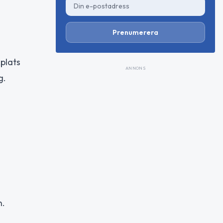
Prenumerera
plats
ANNONS
g.
n.