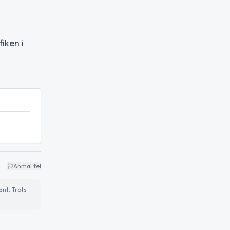
iken i
Anmäl fel
ant. Trots