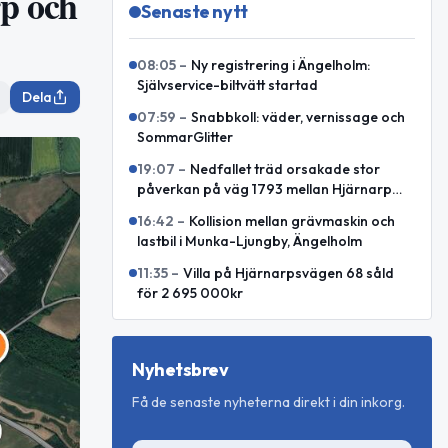
rp och
Senaste nytt
08:05
–
Ny registrering i Ängelholm:
Självservice-biltvätt startad
Dela
07:59
–
Snabbkoll: väder, vernissage och
SommarGlitter
19:07
–
Nedfallet träd orsakade stor
påverkan på väg 1793 mellan Hjärnarp
och Äspenäs
16:42
–
Kollision mellan grävmaskin och
lastbil i Munka-Ljungby, Ängelholm
11:35
–
Villa på Hjärnarpsvägen 68 såld
för 2 695 000kr
Nyhetsbrev
Få de senaste nyheterna direkt i din inkorg.