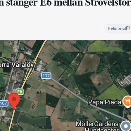
n stänger E6 mellan Strövelsto
Felanmäl