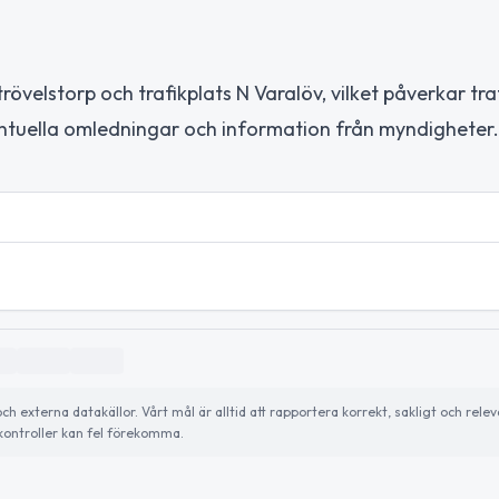
velstorp och trafikplats N Varalöv, vilket påverkar traf
entuella omledningar och information från myndigheter.
externa datakällor. Vårt mål är alltid att rapportera korrekt, sakligt och relev
ontroller kan fel förekomma.