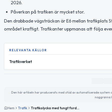
2026.
Påverkan på trafiken är mycket stor.
Den drabbade vägsträckan är E6 mellan trafikplats Strö
området kraftigt. Trafikanter uppmanas att följa ev
RELEVANTA KÄLLOR
Trafikverket
Den här artikeln har producerats med stöd av automatiserade system och 
noggranna k
Hem
Trafik
Trafikolycka med tungt fordon stänger E6 mellan Strövelstorp och N Varalöv