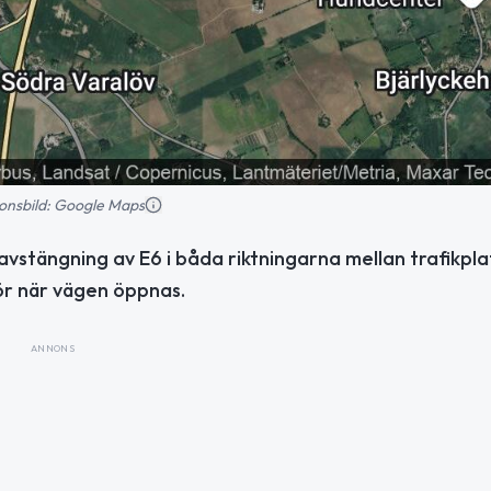
tionsbild: Google Maps
l avstängning av E6 i båda riktningarna mellan trafikpla
för när vägen öppnas.
ANNONS