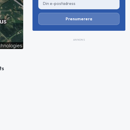
Prenumerera
ANNONS
ts