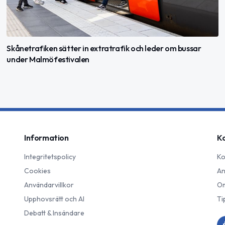
Skånetrafiken sätter in extratrafik och leder om bussar
under Malmöfestivalen
Information
K
Integritetspolicy
Ko
Cookies
An
Användarvillkor
Om
Upphovsrätt och AI
Ti
Debatt & Insändare