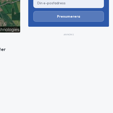
Prenumerera
ANNONS
ter