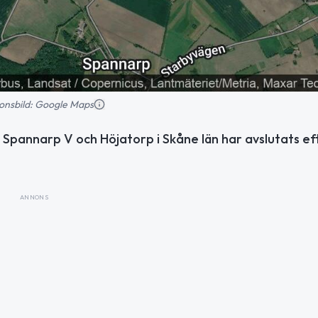
tionsbild: Google Maps
Spannarp V och Höjatorp i Skåne län har avslutats ef
ANNONS