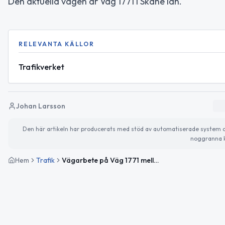
Den aktuella vägen är Väg 1771 i Skåne län.
RELEVANTA KÄLLOR
Trafikverket
Johan Larsson
Den här artikeln har producerats med stöd av automatiserade system och 
noggranna k
Hem
Trafik
Vägarbete på Väg 1771 mellan Spannarp V och Höjatorp avslutat