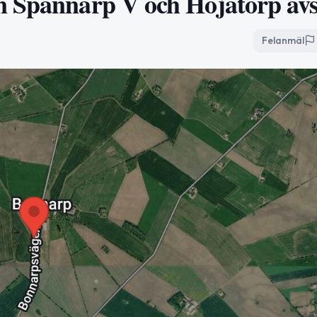
n Spannarp V och Höjatorp avs
Felanmäl