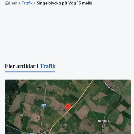
Hem
Trafik
Singelolycka på Väg 13 mellan Munka Ljungby och Rebbelberga
Fler artiklar i
Trafik