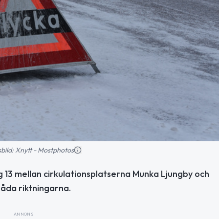
nsbild: Xnytt - Mostphotos
g 13 mellan cirkulationsplatserna Munka Ljungby och
åda riktningarna.
ANNONS