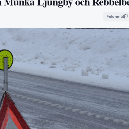
an Munka Ljungby och Rebbelb
Felanmäl