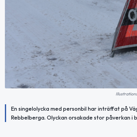
Illustratio
En singelolycka med personbil har inträffat på Vä
Rebbelberga. Olyckan orsakade stor påverkan i b