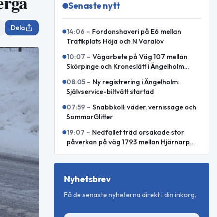
erga
Senaste nytt
Dela
14:06
–
Fordonshaveri på E6 mellan
Trafikplats Höja och N Varalöv
10:07
–
Vägarbete på Väg 107 mellan
Skörpinge och Kroneslätt i Ängelholm
avslutat
08:05
–
Ny registrering i Ängelholm:
Självservice-biltvätt startad
07:59
–
Snabbkoll: väder, vernissage och
SommarGlitter
19:07
–
Nedfallet träd orsakade stor
påverkan på väg 1793 mellan Hjärnarp
och Äspenäs
Nyhetsbrev
Få de senaste nyheterna direkt i din inkorg.