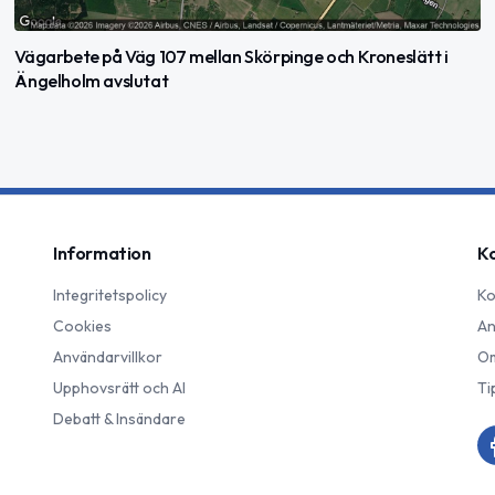
Vägarbete på Väg 107 mellan Skörpinge och Kroneslätt i
Ängelholm avslutat
Information
K
Integritetspolicy
Ko
Cookies
An
Användarvillkor
Om
Upphovsrätt och AI
Ti
Debatt & Insändare