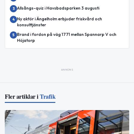
Allsångs-quiz i Havsbadsparken 3 augusti
3
Ny aktör i Ängelholm erbjuder friskvård och
4
konsulttjänster
Brand i fordon på väg 1771 mellan Spannarp V och
5
Höjatorp
ANNONS
Fler artiklar i
Trafik