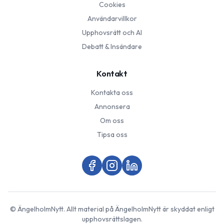
Cookies
Användarvillkor
Upphovsrätt och AI
Debatt & Insändare
Kontakt
Kontakta oss
Annonsera
Om oss
Tipsa oss
©
ÄngelholmNytt
. Allt material på
ÄngelholmNytt
är skyddat enligt
upphovsrättslagen.