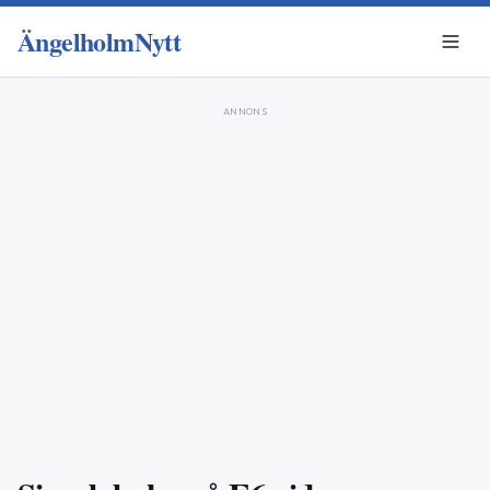
ÄngelholmNytt
ANNONS