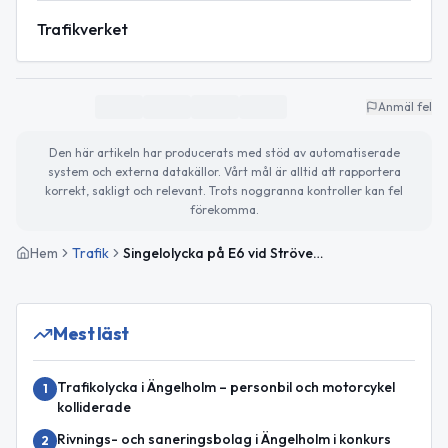
Trafikverket
Anmäl fel
Den här artikeln har producerats med stöd av automatiserade
system och externa datakällor. Vårt mål är alltid att rapportera
korrekt, sakligt och relevant. Trots noggranna kontroller kan fel
förekomma.
Hem
Trafik
Singelolycka på E6 vid Strövelstorp påverkar trafiken mot Halmstad
Mest läst
Trafikolycka i Ängelholm – personbil och motorcykel
1
kolliderade
Rivnings- och saneringsbolag i Ängelholm i konkurs
2