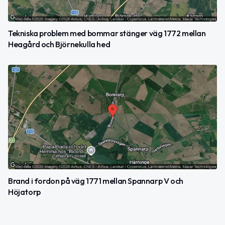
Tekniska problem med bommar stänger väg 1772 mellan
Heagård och Björnekulla hed
Brand i fordon på väg 1771 mellan Spannarp V och
Höjatorp