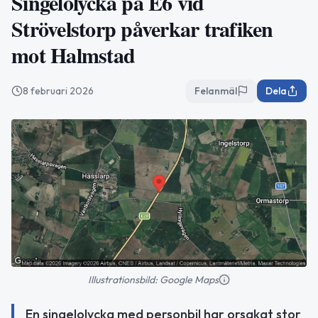
Singelolycka på E6 vid
Strövelstorp påverkar trafiken
mot Halmstad
8 februari 2026
Felanmäl
Dela
Illustrationsbild: Google Maps
En singelolycka med personbil har orsakat stor