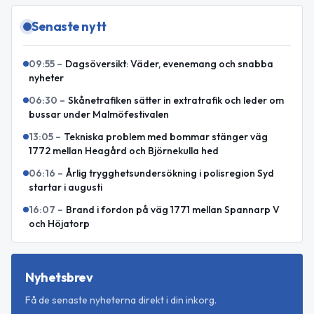
Senaste nytt
09:55
–
Dagsöversikt: Väder, evenemang och snabba
nyheter
06:30
–
Skånetrafiken sätter in extratrafik och leder om
bussar under Malmöfestivalen
13:05
–
Tekniska problem med bommar stänger väg
1772 mellan Heagård och Björnekulla hed
06:16
–
Årlig trygghetsundersökning i polisregion Syd
startar i augusti
16:07
–
Brand i fordon på väg 1771 mellan Spannarp V
och Höjatorp
Nyhetsbrev
Få de senaste nyheterna direkt i din inkorg.