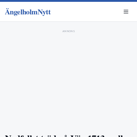
ÄngelholmNytt
ANNONS