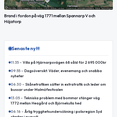
Brand i fordon på väg 1771 mellan Spannarp V och
Höjatorp
Senaste nytt
11:35
–
Villa på Hjärnarpsvägen 68 såld för 2 695 000kr
09:55
–
Dagsöversikt: Väder, evenemang och snabba
nyheter
06:30
–
Skånetrafiken sätter in extratrafik och leder om
bussar under Malmöfestivalen
13:05
–
Tekniska problem med bommar stänger väg
1772 mellan Heagård och Björnekulla hed
06:16
–
Årlig trygghetsundersökning i polisregion Syd
startar i augusti