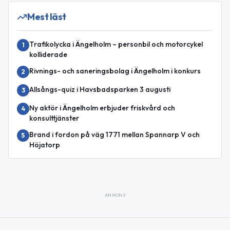
Mest läst
Trafikolycka i Ängelholm – personbil och motorcykel
1
kolliderade
Rivnings- och saneringsbolag i Ängelholm i konkurs
2
Allsångs-quiz i Havsbadsparken 3 augusti
3
Ny aktör i Ängelholm erbjuder friskvård och
4
konsulttjänster
Brand i fordon på väg 1771 mellan Spannarp V och
5
Höjatorp
ANNONS