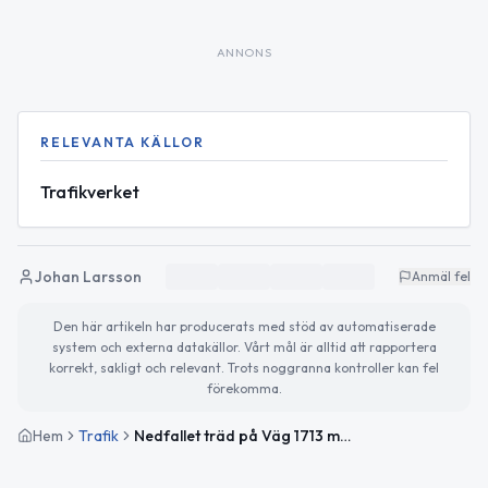
ANNONS
RELEVANTA KÄLLOR
Trafikverket
Johan Larsson
Anmäl fel
Den här artikeln har producerats med stöd av automatiserade
system och externa datakällor. Vårt mål är alltid att rapportera
korrekt, sakligt och relevant. Trots noggranna kontroller kan fel
förekomma.
Hem
Trafik
Nedfallet träd på Väg 1713 mellan Vantinge och Magretetorp