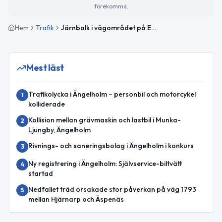
förekomma.
Hem
Trafik
Järnbalk i vägområdet på E6 mellan Rebbelberga och Höja – stor påverkan mot Malmö
Mest läst
Trafikolycka i Ängelholm – personbil och motorcykel
1
kolliderade
Kollision mellan grävmaskin och lastbil i Munka-
2
Ljungby, Ängelholm
Rivnings- och saneringsbolag i Ängelholm i konkurs
3
Ny registrering i Ängelholm: Självservice-biltvätt
4
startad
Nedfallet träd orsakade stor påverkan på väg 1793
5
mellan Hjärnarp och Äspenäs