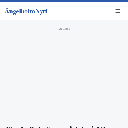
ÄngelholmNytt
ANNONS