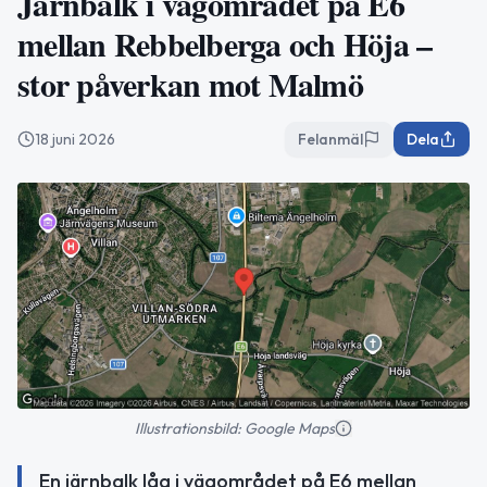
Järnbalk i vägområdet på E6
mellan Rebbelberga och Höja –
stor påverkan mot Malmö
18 juni 2026
Felanmäl
Dela
Illustrationsbild: Google Maps
En järnbalk låg i vägområdet på E6 mellan