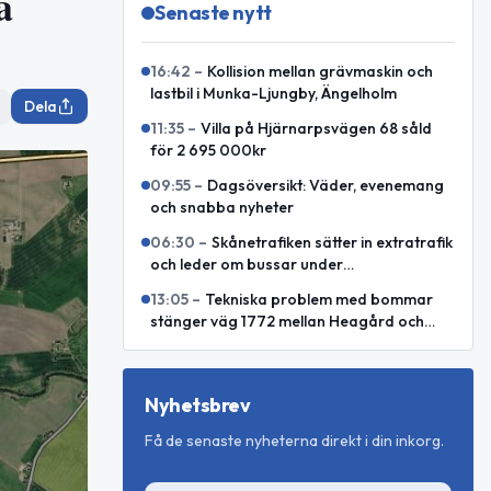
a
Senaste nytt
16:42
–
Kollision mellan grävmaskin och
lastbil i Munka-Ljungby, Ängelholm
Dela
11:35
–
Villa på Hjärnarpsvägen 68 såld
för 2 695 000kr
09:55
–
Dagsöversikt: Väder, evenemang
och snabba nyheter
06:30
–
Skånetrafiken sätter in extratrafik
och leder om bussar under
Malmöfestivalen
13:05
–
Tekniska problem med bommar
stänger väg 1772 mellan Heagård och
Björnekulla hed
Nyhetsbrev
Få de senaste nyheterna direkt i din inkorg.