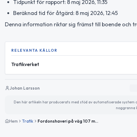
Tidpunkt för rapport: 8 maj 2026, 11:35
Beräknad tid för åtgärd: 8 maj 2026, 12:45
Denna information riktar sig främst till boende och
RELEVANTA KÄLLOR
Trafikverket
Johan Larsson
Den här artikeln har producerats med stöd av automatiserade system och 
noggranna k
Hem
Trafik
Fordonshaveri på väg 107 mellan Kroneslätt och Rebbelberga påverkar trafiken