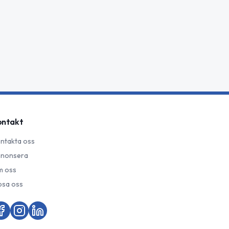
ontakt
ntakta oss
nonsera
 oss
psa oss