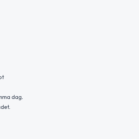
ot
amma dag.
ådet.