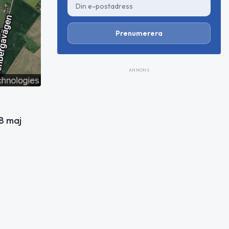
Prenumerera
ANNONS
8 maj