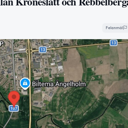
lan Kroneslätt och Rebbelberg
Felanmäl