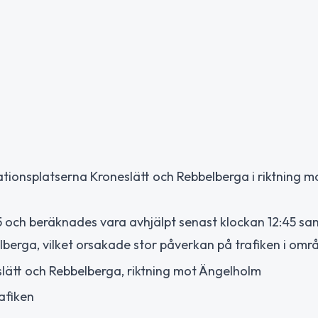
ationsplatserna Kroneslätt och Rebbelberga i riktning m
5 och beräknades vara avhjälpt senast klockan 12:45 s
lberga, vilket orsakade stor påverkan på trafiken i omr
eslätt och Rebbelberga, riktning mot Ängelholm
afiken