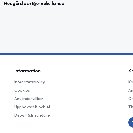
Heagård och Björnekulla hed
Information
K
Integritetspolicy
Ko
Cookies
An
Användarvillkor
Om
Upphovsrätt och AI
Ti
Debatt & Insändare