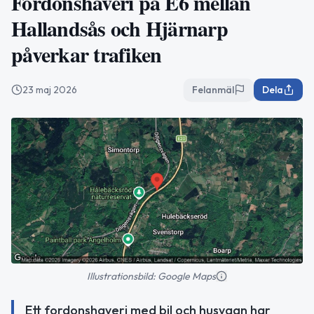
Fordonshaveri på E6 mellan
Hallandsås och Hjärnarp
påverkar trafiken
23 maj 2026
Felanmäl
Dela
Illustrationsbild: Google Maps
Ett fordonshaveri med bil och husvagn har