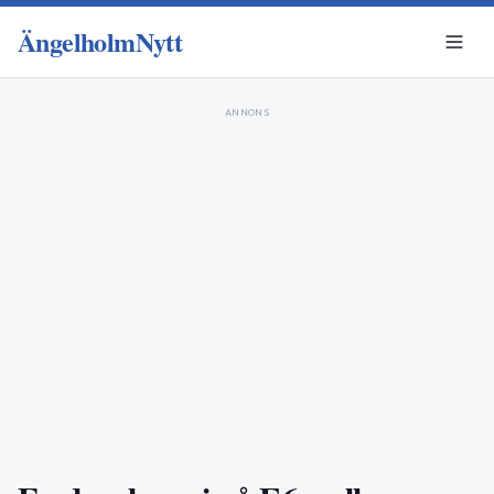
ÄngelholmNytt
ANNONS