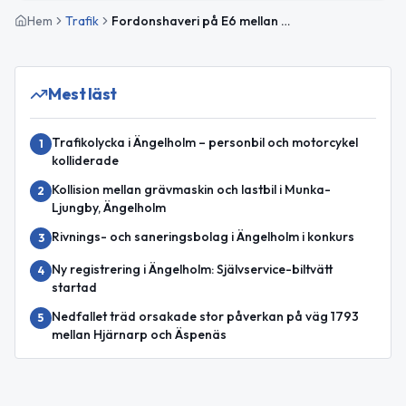
Hem
Trafik
Fordonshaveri på E6 mellan Hallandsås och Hjärnarp påverkar trafiken
Mest läst
Trafikolycka i Ängelholm – personbil och motorcykel
1
kolliderade
Kollision mellan grävmaskin och lastbil i Munka-
2
Ljungby, Ängelholm
Rivnings- och saneringsbolag i Ängelholm i konkurs
3
Ny registrering i Ängelholm: Självservice-biltvätt
4
startad
Nedfallet träd orsakade stor påverkan på väg 1793
5
mellan Hjärnarp och Äspenäs