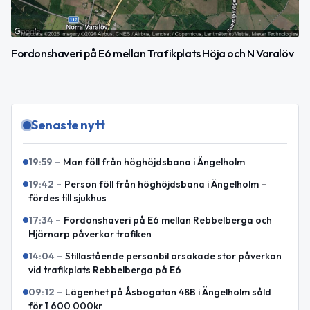
Fordonshaveri på E6 mellan Trafikplats Höja och N Varalöv
Senaste nytt
19:59
–
Man föll från höghöjdsbana i Ängelholm
19:42
–
Person föll från höghöjdsbana i Ängelholm –
fördes till sjukhus
17:34
–
Fordonshaveri på E6 mellan Rebbelberga och
Hjärnarp påverkar trafiken
14:04
–
Stillastående personbil orsakade stor påverkan
vid trafikplats Rebbelberga på E6
09:12
–
Lägenhet på Åsbogatan 48B i Ängelholm såld
för 1 600 000kr