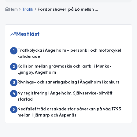
Hem
Trafik
Fordonshaveri på E6 mellan Höja och N Varalöv påverkar trafiken
Mest läst
Trafikolycka i Ängelholm – personbil och motorcykel
1
kolliderade
Kollision mellan grävmaskin och lastbil i Munka-
2
Ljungby, Ängelholm
Rivnings- och saneringsbolag i Ängelholm i konkurs
3
Ny registrering i Ängelholm: Självservice-biltvätt
4
startad
Nedfallet träd orsakade stor påverkan på väg 1793
5
mellan Hjärnarp och Äspenäs