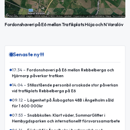
Fordonshaveri på E6 mellan Trafikplats Höja och N Varalöv
Senaste nytt
17:34
–
Fordonshaveri på E6 mellan Rebbelberga och
Hjärnarp påverkar trafiken
14:04
–
Stillastående personbil orsakade stor påverkan
vid trafikplats Rebbelberga på E6
09:12
–
Lägenhet på Åsbogatan 48B i Ängelholm såld
för 1 600 000kr
07:53
–
Snabbkollen: Klart väder, SommarGlitter i
Hembygdsparken och internationellt försvarssamarbete