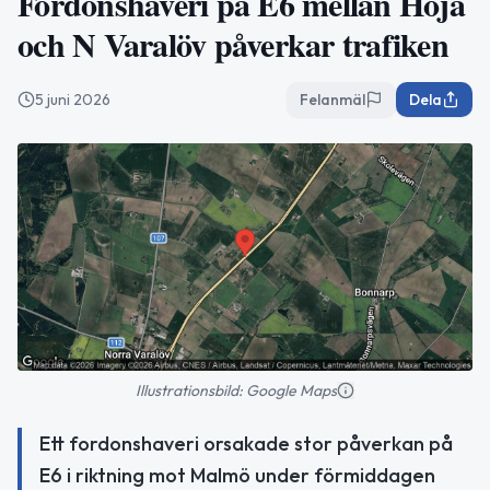
Fordonshaveri på E6 mellan Höja
och N Varalöv påverkar trafiken
5 juni 2026
Felanmäl
Dela
Illustrationsbild: Google Maps
Ett fordonshaveri orsakade stor påverkan på
E6 i riktning mot Malmö under förmiddagen