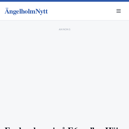
ÄngelholmNytt
ANNONS