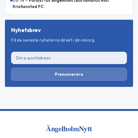
06:14
–
Förlust för Ängelholm i bortamatch mot
Kristianstad FC
Nyhetsbrev
Få de senaste nyheterna direkt i din inkorg.
Prenumerera
ÄngelholmNytt