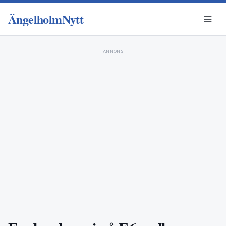
ÄngelholmNytt
ANNONS