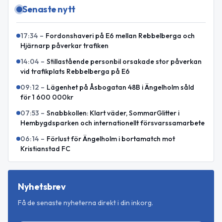
Senaste nytt
17:34
–
Fordonshaveri på E6 mellan Rebbelberga och
Hjärnarp påverkar trafiken
14:04
–
Stillastående personbil orsakade stor påverkan
vid trafikplats Rebbelberga på E6
09:12
–
Lägenhet på Åsbogatan 48B i Ängelholm såld
för 1 600 000kr
07:53
–
Snabbkollen: Klart väder, SommarGlitter i
Hembygdsparken och internationellt försvarssamarbete
06:14
–
Förlust för Ängelholm i bortamatch mot
Kristianstad FC
Nyhetsbrev
Få de senaste nyheterna direkt i din inkorg.