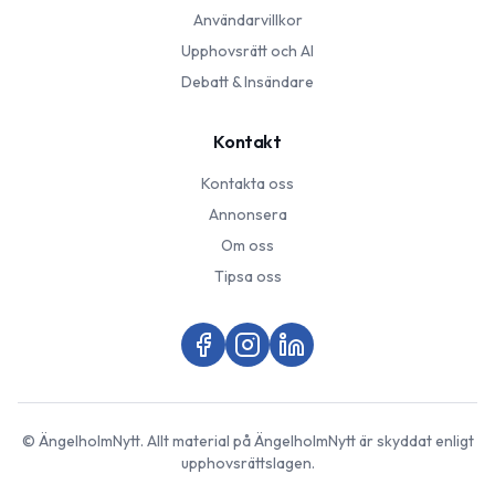
Användarvillkor
Upphovsrätt och AI
Debatt & Insändare
Kontakt
Kontakta oss
Annonsera
Om oss
Tipsa oss
©
ÄngelholmNytt
. Allt material på
ÄngelholmNytt
är skyddat enligt
upphovsrättslagen.