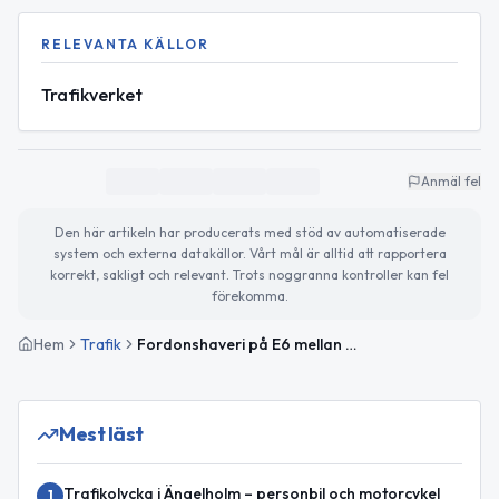
RELEVANTA KÄLLOR
Trafikverket
Anmäl fel
Den här artikeln har producerats med stöd av automatiserade
system och externa datakällor. Vårt mål är alltid att rapportera
korrekt, sakligt och relevant. Trots noggranna kontroller kan fel
förekomma.
Hem
Trafik
Fordonshaveri på E6 mellan Hallandsås och Hjärnarp avslutat
Mest läst
Trafikolycka i Ängelholm – personbil och motorcykel
1