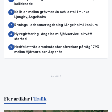
kolliderade
Kollision mellan grävmaskin och lastbil i Munka-
2
Ljungby, Ängelholm
Rivnings- och saneringsbolag i Ängelholm i konkurs
3
Ny registrering i Ängelholm: Självservice-biltvätt
4
startad
Nedfallet träd orsakade stor påverkan på väg 1793
5
mellan Hjärnarp och Äspenäs
ANNONS
Fler artiklar i
Trafik