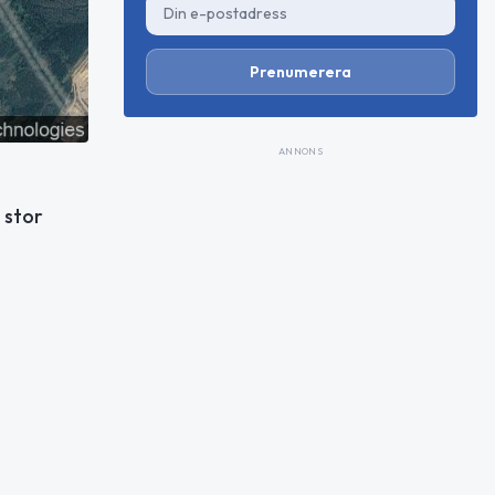
Prenumerera
ANNONS
 stor