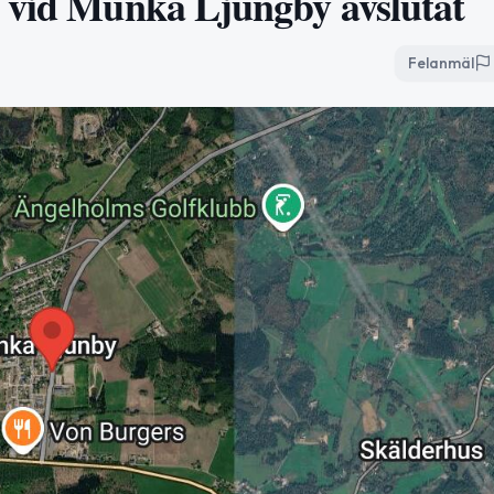
4 vid Munka Ljungby avslutat
Felanmäl