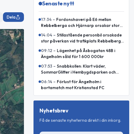
Senaste nytt
Dela
17:34
–
Fordonshaveri på E6 mellan
Rebbelberga och Hjärnarp orsakar stor
påverkan
14:04
–
Stillastående personbil orsakade
stor påverkan vid trafikplats Rebbelberga
på E6
09:12
–
Lägenhet på Åsbogatan 48B i
Ängelholm såld för 1 600 000kr
07:53
–
Snabbkollen: Klart väder,
SommarGlitter i Hembygdsparken och
internationellt försvarssamarbete
06:14
–
Förlust för Ängelholm i
bortamatch mot Kristianstad FC
Nyhetsbrev
Få de senaste nyheterna direkt i din inkorg.