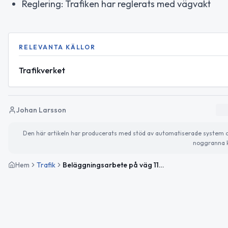
Reglering: Trafiken har reglerats med vägvakt
RELEVANTA KÄLLOR
Trafikverket
Johan Larsson
Den här artikeln har producerats med stöd av automatiserade system och 
noggranna k
Hem
Trafik
Beläggningsarbete på väg 114 vid Munka Ljungby avslutat