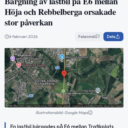
Bärgning av lastbil på E6 mellan
Höja och Rebbelberga orsakade
stor påverkan
6 februari 2026
Felanmäl
Dela
Illustrationsbild: Google Maps
En lastbil bärgades på E6 mellan Trafikplats