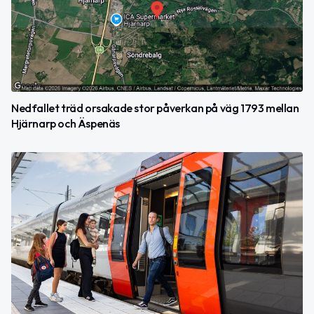
Nedfallet träd orsakade stor påverkan på väg 1793 mellan
Hjärnarp och Äspenäs