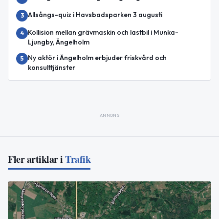
Allsångs-quiz i Havsbadsparken 3 augusti
3
Kollision mellan grävmaskin och lastbil i Munka-
4
Ljungby, Ängelholm
Ny aktör i Ängelholm erbjuder friskvård och
5
konsulttjänster
ANNONS
Fler artiklar i
Trafik