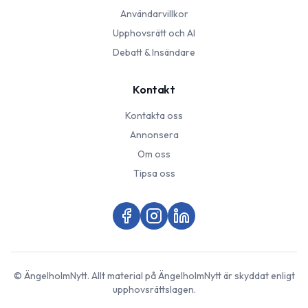
Användarvillkor
Upphovsrätt och AI
Debatt & Insändare
Kontakt
Kontakta oss
Annonsera
Om oss
Tipsa oss
©
ÄngelholmNytt
. Allt material på
ÄngelholmNytt
är skyddat enligt
upphovsrättslagen.