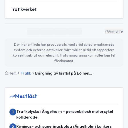
Trafikverket
Anmäl fel
Den här artikeln har producerats med stöd av automatiserade
system och externa datakällor. Vårt mål är alltid att rapportera
korrekt, sakligt och relevant. Trots noggranna kontroller kan fel
förekomma.
Hem
Trafik
Bärgning av lastbil på E6 mellan Höja och Rebbelberga orsakade stor påverkan
Mest läst
Trafikolycka i Ängelholm – personbil och motorcykel
1
kolliderade
Rivnings- och saneringsbolag i Ängelholm i konkurs
2