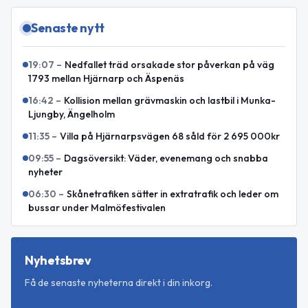
Senaste nytt
19:07
–
Nedfallet träd orsakade stor påverkan på väg
1793 mellan Hjärnarp och Äspenäs
16:42
–
Kollision mellan grävmaskin och lastbil i Munka-
Ljungby, Ängelholm
11:35
–
Villa på Hjärnarpsvägen 68 såld för 2 695 000kr
09:55
–
Dagsöversikt: Väder, evenemang och snabba
nyheter
06:30
–
Skånetrafiken sätter in extratrafik och leder om
bussar under Malmöfestivalen
Nyhetsbrev
Få de senaste nyheterna direkt i din inkorg.