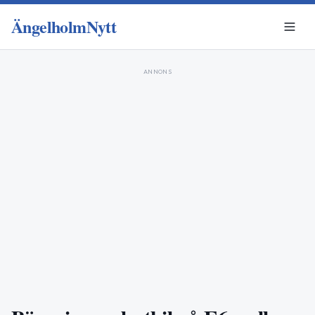
ÄngelholmNytt
ANNONS