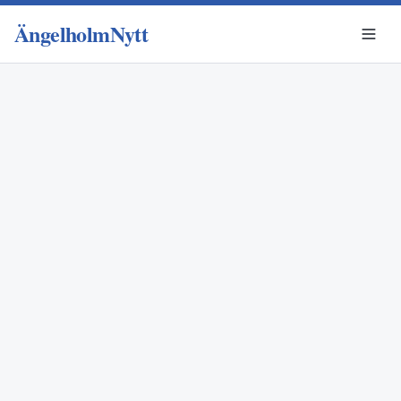
ÄngelholmNytt