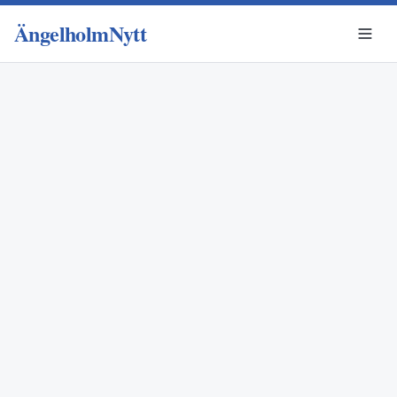
ÄngelholmNytt