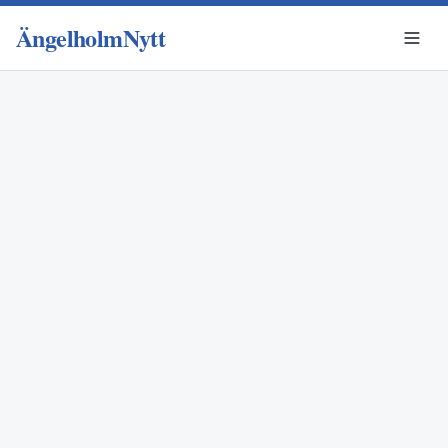
ÄngelholmNytt