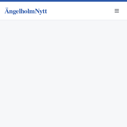
ÄngelholmNytt