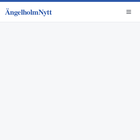
ÄngelholmNytt