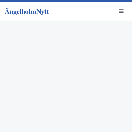
ÄngelholmNytt